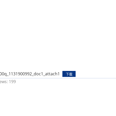
00q_1131900992_doc1_attach1
下載
ews:
199