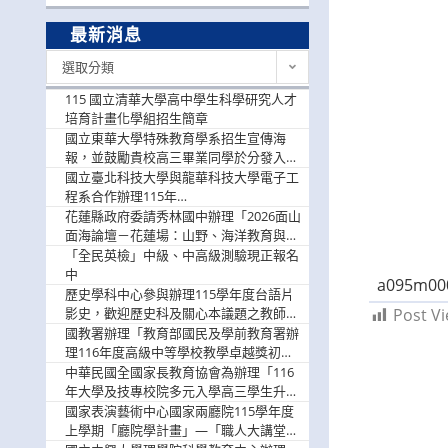
最新消息
最
選取分類
新
消
115 國立清華大學高中學生科學研究人才
息
培育計畫化學組招生簡章
國立東華大學特殊教育學系招生宣傳海
報，並鼓勵貴校高三畢業同學於分發入學
階段踴躍選填。
國立臺北科技大學與龍華科技大學電子工
程系合作辦理115年
「115.08.10~08.12「AI賦能應用於智慧半
花蓮縣政府委請秀林國中辦理「2026面山
導體研習營」，歡迎學生踴躍報名參加
面海論壇－花蓮場：山野、海洋教育與戶
外安全實務課程」，歡迎踴躍報名參加
「全民英檢」中級、中高級測驗現正報名
中
a095m00
歷史學科中心參與辦理115學年度台語片
影史，歡迎歷史科及關心本議題之教師踴
Post Vi
躍報名參加
國教署辦理「教育部國民及學前教育署辦
理116年度高級中等學校教學卓越獎初選
實施計畫」，鼓勵教師踴躍報名
中華民國全國家長教育協會為辦理「116
年大學及技專校院多元入學高三學生升學
輔導家長說明會」
國家表演藝術中心國家兩廳院115學年度
上學期「廳院學計畫」—「職人大講堂」