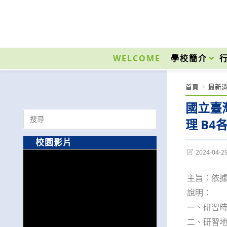
跳
轉
至
國立光復高級商工職業學校 National Kuangfu Commercial and Industrial Vocati
主
要
WELCOME
學校簡介
內
容
首頁
>
最新
國立臺
Search
理 B
for:
校園影片
Post
2024-04-2
last
modified:
主旨：依據
說明：
一、研習時間
二、研習地