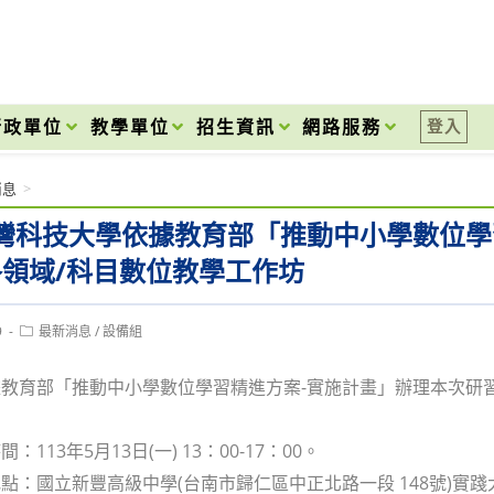
onal High School
行政單位
教學單位
招生資訊
網路服務
登入
消息
>
灣科技大學依據教育部「推動中小學數位學
4各領域/科目數位教學工作坊
Post
9
最新消息
/
設備組
category:
教育部「推動中小學數位學習精進方案-實施計畫」辦理本次研習
：113年5月13日(一) 13：00-17：00。
點：國立新豐高級中學(台南市歸仁區中正北路一段 148號)實