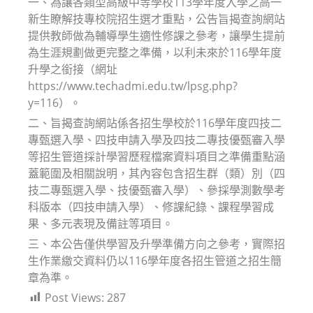
一、為讓各類型高級中等學校113學年度入學之高一
新生瞭解技專校院招生選才重點，公告旨揭查詢網站
提供教師做為輔導學生適性修課之參考，讓學生提前
為生涯規劃做更完整之準備，以利未來於116學年度
升學之銜接（網址
https://www.techadmi.edu.tw/lpsg.php?
y=116）。
二、旨揭查詢網站係各招生學校於116學年度四技二
專甄選入學、四技申請入學及四技二專技優甄審入學
等招生管道採計學習歷程檔案資料項目之準備重點涵
蓋範圍及相關說明，其內容包含招生群（類）別（四
技二專甄選入學、技優甄審入學）、參採學測數學考
科版本（四技申請入學）、修課紀錄、課程學習成
果、多元表現及備註等項目。
三、本公告僅供學習及升學準備方向之參考，實際招
生作業繳交資料仍以116學年度各招生管道之招生簡
章為準。
Post Views:
287