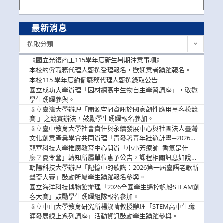
最新消息
最
選取分類
新
消
《國立光復商工115學年度新生暑期注意事項》
息
本校約僱職務代理人甄選受理報名，歡迎意者踴躍報名。
本校115 學年度約僱職務代理人甄選錄取公告
國立成功大學辦理「因材網高中生物自主學習講座」，敬邀
學生踴躍參與。
國立臺灣大學辦理「開源空間資訊於國家韌性應用黑客松競
賽 」之競賽辦法，鼓勵學生踴躍報名參加。
國立臺中教育大學社會責任與永續發展中心與社團法人臺灣
文化創意產業學會共同辦理「青發署青年壯遊計畫─2026臺
中舊城都市建築文化體驗」活動，敬邀學生踴躍報名參加，
龍華科技大學推廣教育中心開辦「小小芳療師~香氣是什
公告周知。
麼？夏令營」轉知所屬單位惠予公告，課程相關訊息如說
明。
朝陽科技大學辦理「記憶中的歌謠：2026第一屆臺語老歌新
聲盃大賽」鼓勵所屬學生踴躍報名參與。
國立海洋科技博物館辦理「2026全國學生遙控帆船STEAM創
客大賽」鼓勵學生踴躍組隊報名參加。
國立中山大學教育研究所楊淑晴教授辦理「STEM高中生職
涯發展線上系列講座」活動資訊鼓勵學生踴躍參與。