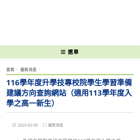
跳
轉
國立光復高級商工職業學校 National Kuangfu Commercial and Industrial
至
Vocational High School
主
要
內
容
選單
首頁
>
最新消息
>
116學年度升學技專校院學生學習準備
建議方向查詢網站（適用113學年度入
學之高一新生）
Post
Post
2025-02-05
最新消息
last
category:
modified: