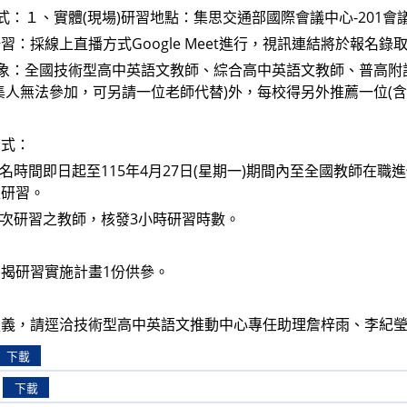
方式：１、實體(現場)研習地點：集思交通部國際會議中心-201會
習：採線上直播方式Google Meet進行，視訊連結將於報名錄
對象：全國技術型高中英語文教師、綜合高中英語文教師、普高
集人無法參加，可另請一位老師代替)外，每校得另外推薦一位(含
方式：
於報名時間即日起至115年4月27日(星期一)期間內至全國教師在職進
上研習。
與本次研習之教師，核發3小時研習時數。
揭研習實施計畫1份供參。
義，請逕洽技術型高中英語文推動中心專任助理詹梓雨、李紀瑩(電話05-
下載
下載