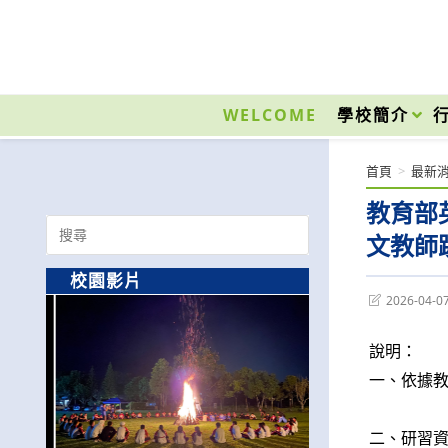
跳
轉
至
國立光復高級商工職業學校 National Kuangfu Commercial and Industrial Vocati
主
要
WELCOME
學校簡介
內
容
首頁
>
最新
教育部
Search
文教師
for:
校園影片
Post
2026-04-0
last
modified:
說明：
一、依據教
二、研習資訊