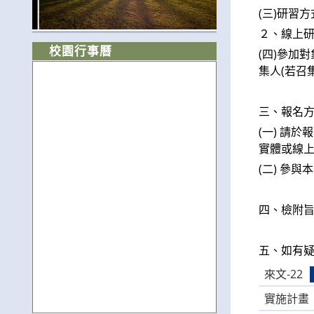
(三)研習
２、線上研
校園行事曆
(四)參加
集人(若召
三、報名
(一) 請
實體或線
(二) 參
四、檢附旨
五、如有疑
來文-22
實施計畫