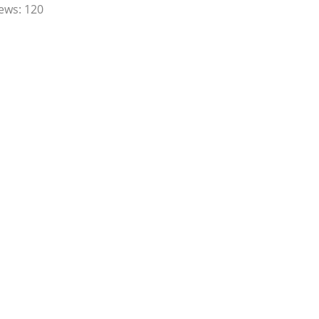
ews:
120