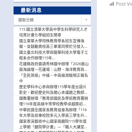
Post Vi
最新消息
最
選取分類
新
消
115 國立清華大學高中學生科學研究人才
息
培育計畫化學組招生簡章
國立東華大學特殊教育學系招生宣傳海
報，並鼓勵貴校高三畢業同學於分發入學
階段踴躍選填。
國立臺北科技大學與龍華科技大學電子工
程系合作辦理115年
「115.08.10~08.12「AI賦能應用於智慧半
花蓮縣政府委請秀林國中辦理「2026面山
導體研習營」，歡迎學生踴躍報名參加
面海論壇－花蓮場：山野、海洋教育與戶
外安全實務課程」，歡迎踴躍報名參加
「全民英檢」中級、中高級測驗現正報名
中
歷史學科中心參與辦理115學年度台語片
影史，歡迎歷史科及關心本議題之教師踴
躍報名參加
國教署辦理「教育部國民及學前教育署辦
理116年度高級中等學校教學卓越獎初選
實施計畫」，鼓勵教師踴躍報名
中華民國全國家長教育協會為辦理「116
年大學及技專校院多元入學高三學生升學
輔導家長說明會」
國家表演藝術中心國家兩廳院115學年度
上學期「廳院學計畫」—「職人大講堂」