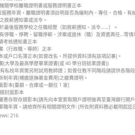
務機關學校離職證明書或服務證明書正本
校服務年資，離職證明書須註明是否為編制內、專任、合格、有給
歷之敘薪通知書或派令。
員於最後服務學校之任職經歷（如敘薪通知、派令……）。
如有停職、停聘、留職停薪、涉案或退休（職）及資遣再任…等情
成績考核通知書正本
聘書（行政職、導師）正本
謄本或戶口名簿正本(如曾改名，所提供資料須有該項記事)。
書(大學及最高學歷畢業證書(或 40 學分班結業證書))
證(有私校年資需另附試用教師證；如曾任教不同階段請提供各階段
買新制年資(補繳退撫基金費用)之繳費證明。
面影本(臺銀、合庫或一銀任 1 家)
存摺封面影本
行優惠存款存摺影本(請先向本室索取開戶證明後再至臺灣銀行開戶
有軍職年資，請檢齊所有相關證明文件: (所佐附資料務必載明起迄日
ews:
216