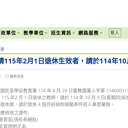
onal High School
行政單位
教學單位
招生資訊
網路服務
登入
消息
>
請115年2月1日退休生效者，請於114年
Post
0
最新消息
category:
民及學前教育署 114 年 8 月 28 日臺教國署人字第 1146003
115 年2 月 1 日退休之教師，請於 114 年 10 月 9 日
退休案，請於退休 4 個月前檢附相關表件送人事室彙辦。
應檢送之證件:
准簽呈(須校長親批)
職年資證明正本: