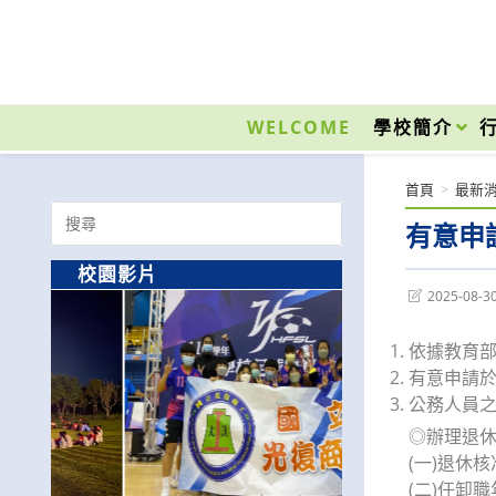
跳
轉
至
國立光復高級商工職業學校 National Kuangfu Commercial and Industrial Vocati
主
要
WELCOME
學校簡介
內
容
首頁
>
最新
Search
有意申
for:
校園影片
Post
2025-08-3
last
modified:
依據教育部國
有意申請於 
公務人員之
◎辦理退休
(一)退休核
(二)任卸