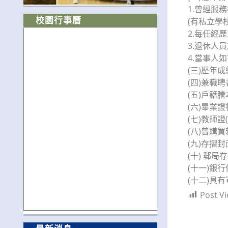
1.曾經服
校園行事曆
(有私立學
2.每任經
3.退休人
4.當事人
(三)歷年
(四)兼職
(五)戶籍
(六)畢業證
(七)教師
(八)曾購
(九)存摺封
(十) 郵局
(十一)銀
(十二)具
Post Vi