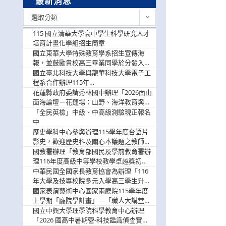
最新消息
最
選取分類
新
消
115 國立清華大學高中學生科學研究人才
息
培育計畫化學組招生簡章
國立東華大學特殊教育學系招生宣傳海
報，並鼓勵貴校高三畢業同學於分發入學
階段踴躍選填。
國立臺北科技大學與龍華科技大學電子工
程系合作辦理115年
「115.08.10~08.12「AI賦能應用於智慧半
花蓮縣政府委請秀林國中辦理「2026面山
導體研習營」，歡迎學生踴躍報名參加
面海論壇－花蓮場：山野、海洋教育與戶
外安全實務課程」，歡迎踴躍報名參加
「全民英檢」中級、中高級測驗現正報名
中
歷史學科中心參與辦理115學年度台語片
影史，歡迎歷史科及關心本議題之教師踴
躍報名參加
國教署辦理「教育部國民及學前教育署辦
理116年度高級中等學校教學卓越獎初選
實施計畫」，鼓勵教師踴躍報名
中華民國全國家長教育協會為辦理「116
年大學及技專校院多元入學高三學生升學
輔導家長說明會」
國家表演藝術中心國家兩廳院115學年度
上學期「廳院學計畫」—「職人大講堂」
及「一日體驗課程」，鼓勵踴躍報名參
國立中興大學理學院科學教育中心辦理
與。
「2026 國高中暑期營-科技鑑識偵查實戰