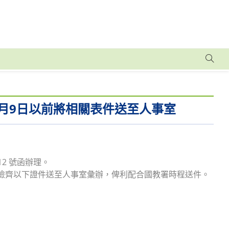
10月9日以前將相關表件送至人事室
112 號函辦理。
(星期四)前檢齊以下證件送至人事室彙辦，俾利配合國教署時程送件。