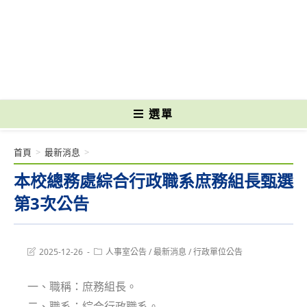
跳
轉
國立光復高級商工職業學校 National Kuangfu Commercial and Industrial
至
Vocational High School
主
要
內
容
選單
首頁
>
最新消息
>
本校總務處綜合行政職系庶務組長甄選
第3次公告
Post
Post
2025-12-26
人事室公告
/
最新消息
/
行政單位公告
last
category:
modified:
一、職稱：庶務組長。
二、職系：綜合行政職系。