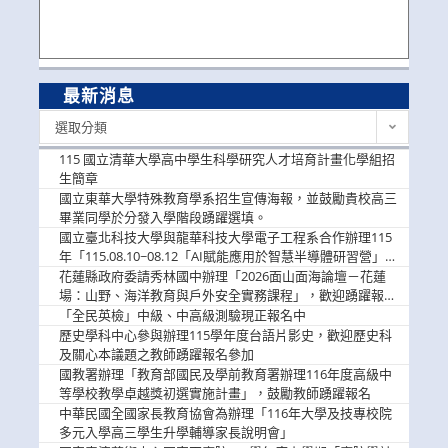
最新消息
最
選取分類
新
消
115 國立清華大學高中學生科學研究人才培育計畫化學組招
息
生簡章
國立東華大學特殊教育學系招生宣傳海報，並鼓勵貴校高三
畢業同學於分發入學階段踴躍選填。
國立臺北科技大學與龍華科技大學電子工程系合作辦理115
年「115.08.10~08.12「AI賦能應用於智慧半導體研習營」，
歡迎學生踴躍報名參加
花蓮縣政府委請秀林國中辦理「2026面山面海論壇－花蓮
場：山野、海洋教育與戶外安全實務課程」，歡迎踴躍報名
參加
「全民英檢」中級、中高級測驗現正報名中
歷史學科中心參與辦理115學年度台語片影史，歡迎歷史科
及關心本議題之教師踴躍報名參加
國教署辦理「教育部國民及學前教育署辦理116年度高級中
等學校教學卓越獎初選實施計畫」，鼓勵教師踴躍報名
中華民國全國家長教育協會為辦理「116年大學及技專校院
多元入學高三學生升學輔導家長說明會」