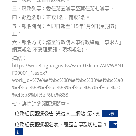
三、職務列等：委任第五職等至薦任第七職等。
四、甄選名額：正取1名，備取2名。
五、報名時間：自即日起至115年1月9日(星期五)
止。
六、報名方式：請至行政院人事行政總處「事求人」
網頁報名(不受理通訊、現場報名)。
連結：
https://web3.dgpa.gov.tw/want03front/AP/WANT
F00001_1.aspx?
work_id=%7e%ef%bc%88%ef%bc%88%ef%bc%a0
%ef%bc%88%ef%bc%89%ef%bc%8a%ef%bc%a0
%ef%b8%bf%ef%bc%888
七、詳情請參閱甄選簡章。
庶務組長甄選公告_光復商工網站_第3次
下載
庶務組長甄選報名表、簡歷自傳及切結書-1
下
載