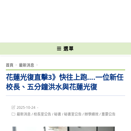
跳
轉
國立光復高級商工職業學校 National Kuangfu Commercial and Industrial
至
Vocational High School
主
要
內
容
選單
首頁
>
最新消息
>
花蓮光復直擊3》快往上跑….一位新任
校長、五分鐘洪水與花蓮光復
Post
2025-10-24
last
Post
最新消息
/
校長室公告
/
秘書
/
秘書室公告
/
辦學績效
/
重要公告
modified:
category: