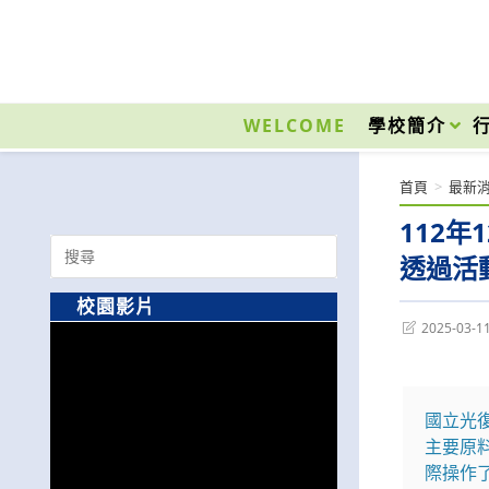
跳
轉
至
國立光復高級商工職業學校 National Kuangfu Commercial and Industrial Vocati
主
要
WELCOME
學校簡介
內
容
首頁
>
最新
112
Search
透過活
for:
校園影片
Post
2025-03-1
last
modified:
國立光
主要原
際操作