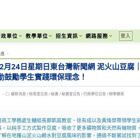
onal High School
行政單位
教學單位
招生資訊
網路服務
登入
消息
>
年12月24日星期日東台灣新聞網 泥火山豆
動鼓勵學生實踐環保理念！
Post
1
最新消息
/
校長室公告
/
秘書
/
秘書室公告
/
行政單位公告
/
辦學績效
category:
復商工學務處生輔組長鄭凱庭教官、徐有成以及黃烽榮帶領學生
料，以純手工方式製作豆腐。吸收了更多礦物質和天然有機物質
了解在地羅山泥火山鹼水對豆腐風味的影響，通過不斷嘗試找到