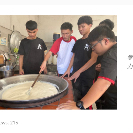
參
力
ews:
215