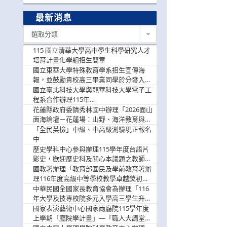
最新消息
最
選取分類
新
消
115 國立清華大學高中學生科學研究人才
息
培育計畫化學組招生簡章
國立東華大學特殊教育學系招生宣傳海
報，並鼓勵貴校高三畢業同學於分發入學
階段踴躍選填。
國立臺北科技大學與龍華科技大學電子工
程系合作辦理115年
「115.08.10~08.12「AI賦能應用於智慧半
花蓮縣政府委請秀林國中辦理「2026面山
導體研習營」，歡迎學生踴躍報名參加
面海論壇－花蓮場：山野、海洋教育與戶
外安全實務課程」，歡迎踴躍報名參加
「全民英檢」中級、中高級測驗現正報名
中
歷史學科中心參與辦理115學年度台語片
影史，歡迎歷史科及關心本議題之教師踴
躍報名參加
國教署辦理「教育部國民及學前教育署辦
理116年度高級中等學校教學卓越獎初選
實施計畫」，鼓勵教師踴躍報名
中華民國全國家長教育協會為辦理「116
年大學及技專校院多元入學高三學生升學
輔導家長說明會」
國家表演藝術中心國家兩廳院115學年度
上學期「廳院學計畫」—「職人大講堂」