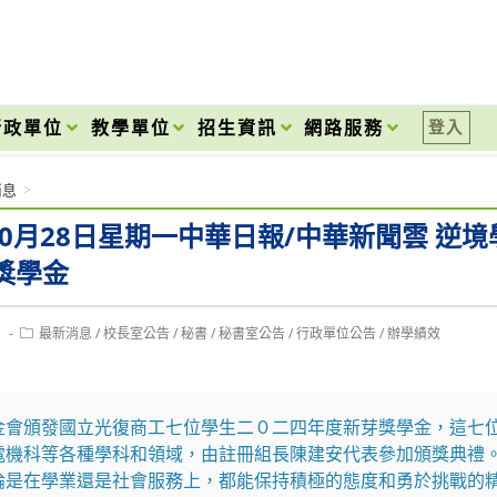
onal High School
行政單位
教學單位
招生資訊
網路服務
登入
消息
>
年10月28日星期一中華日報/中華新聞雲 逆
獎學金
Post
1
最新消息
/
校長室公告
/
秘書
/
秘書室公告
/
行政單位公告
/
辦學績效
category:
金會頒發國立光復商工七位學生二０二四年度新芽獎學金，這七
電機科等各種學科和領域，由註冊組長陳建安代表參加頒獎典禮
論是在學業還是社會服務上，都能保持積極的態度和勇於挑戰的