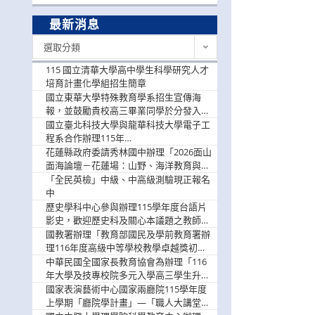
最新消息
最
選取分類
新
消
115 國立清華大學高中學生科學研究人才
息
培育計畫化學組招生簡章
國立東華大學特殊教育學系招生宣傳海
報，並鼓勵貴校高三畢業同學於分發入學
階段踴躍選填。
國立臺北科技大學與龍華科技大學電子工
程系合作辦理115年
「115.08.10~08.12「AI賦能應用於智慧半
花蓮縣政府委請秀林國中辦理「2026面山
導體研習營」，歡迎學生踴躍報名參加
面海論壇－花蓮場：山野、海洋教育與戶
外安全實務課程」，歡迎踴躍報名參加
「全民英檢」中級、中高級測驗現正報名
中
歷史學科中心參與辦理115學年度台語片
影史，歡迎歷史科及關心本議題之教師踴
躍報名參加
國教署辦理「教育部國民及學前教育署辦
理116年度高級中等學校教學卓越獎初選
實施計畫」，鼓勵教師踴躍報名
中華民國全國家長教育協會為辦理「116
年大學及技專校院多元入學高三學生升學
輔導家長說明會」
國家表演藝術中心國家兩廳院115學年度
上學期「廳院學計畫」—「職人大講堂」