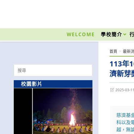
跳
轉
至
國立光復高級商工職業學校 National Kuangfu Commercial and Industrial Vocati
主
要
WELCOME
學校簡介
內
容
首頁
>
最新
113
Search
濟新芽
for:
校園影片
Post
2025-03-1
last
modified:
慈濟基
科以及
越，無