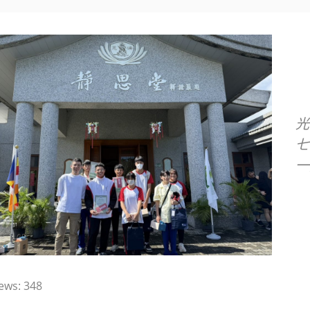
光
七
一
ews:
348