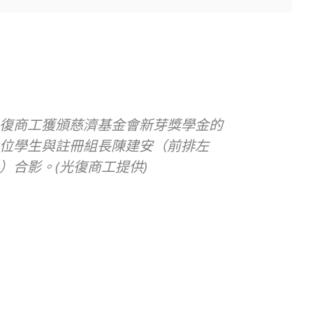
復商工獲頒慈濟基金會新芽獎學金的
位學生與註冊組長陳建安（前排左
）合影。(光復商工提供)