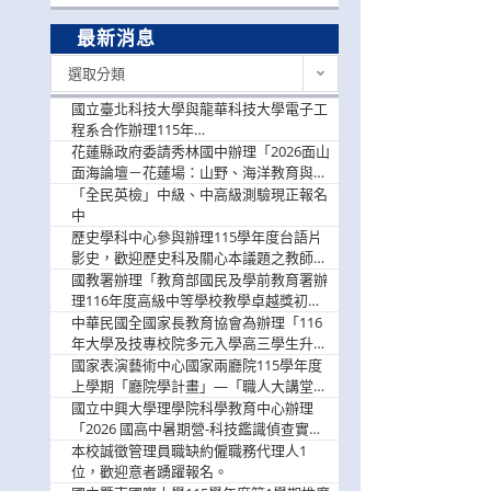
最新消息
最
選取分類
新
消
國立臺北科技大學與龍華科技大學電子工
息
程系合作辦理115年
「115.08.10~08.12「AI賦能應用於智慧半
花蓮縣政府委請秀林國中辦理「2026面山
導體研習營」，歡迎學生踴躍報名參加
面海論壇－花蓮場：山野、海洋教育與戶
外安全實務課程」，歡迎踴躍報名參加
「全民英檢」中級、中高級測驗現正報名
中
歷史學科中心參與辦理115學年度台語片
影史，歡迎歷史科及關心本議題之教師踴
躍報名參加
國教署辦理「教育部國民及學前教育署辦
理116年度高級中等學校教學卓越獎初選
實施計畫」，鼓勵教師踴躍報名
中華民國全國家長教育協會為辦理「116
年大學及技專校院多元入學高三學生升學
輔導家長說明會」
國家表演藝術中心國家兩廳院115學年度
上學期「廳院學計畫」—「職人大講堂」
及「一日體驗課程」，鼓勵踴躍報名參
國立中興大學理學院科學教育中心辦理
與。
「2026 國高中暑期營-科技鑑識偵查實戰
營」活動資訊，鼓勵學生踴躍報名參加。
本校誠徵管理員職缺約僱職務代理人1
位，歡迎意者踴躍報名。