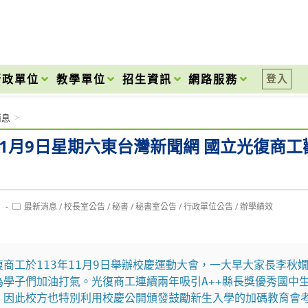
onal High School
行政單位
教學單位
招生資訊
網路服務
登入
消息
>
年11月9日星期六東台灣新聞網 國立光復商
Post
1
最新消息
/
校長室公告
/
秘書
/
秘書室公告
/
行政單位公告
/
辦學績效
category:
復商工於113年11月9日舉辦校慶運動大會，一大早大家長李
為學子們加油打氣。光復商工連續兩年吸引A++縣長獎優秀國中
，因此校方也特別利用校慶公開頒發鼓勵新生入學的加碼教育會