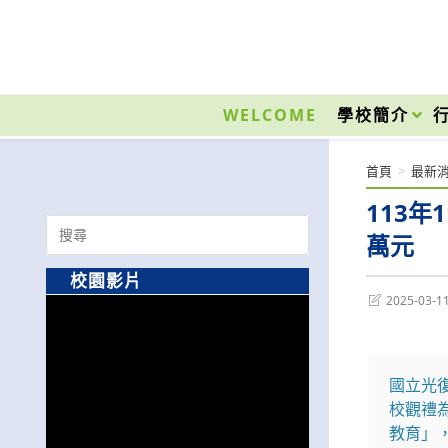
跳
轉
至
國立光復高級商工職業學校 National Kuangfu Commercial and Industrial Vocati
主
要
WELCOME
學校簡介
內
容
首頁
>
最新
113
Search
萬元
for:
校園影片
Post
2025-03-1
last
modified:
國立光
校觀禮
教育」