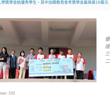
入學獎學金給優秀學生，其中加碼教育會考獎學金最高達10萬元
優
達
三
二
ews:
330