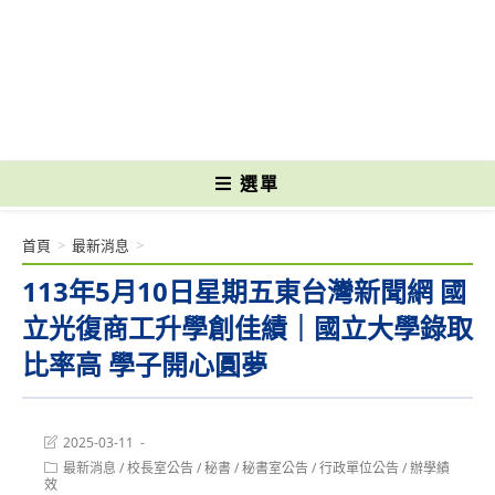
跳
轉
國立光復高級商工職業學校 National Kuangfu Commercial and Industrial
至
Vocational High School
主
要
內
容
選單
首頁
>
最新消息
>
113年5月10日星期五東台灣新聞網 國
立光復商工升學創佳績｜國立大學錄取
比率高 學子開心圓夢
Post
2025-03-11
last
Post
最新消息
/
校長室公告
/
秘書
/
秘書室公告
/
行政單位公告
/
辦學績
modified:
category:
效