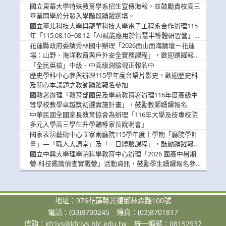
國立東華大學特殊教育學系招生宣傳海報，並鼓勵貴校高三
畢業同學於分發入學階段踴躍選填。
國立臺北科技大學與龍華科技大學電子工程系合作辦理115
年「115.08.10~08.12「AI賦能應用於智慧半導體研習營」，
歡迎學生踴躍報名參加
花蓮縣政府委請秀林國中辦理「2026面山面海論壇－花蓮
場：山野、海洋教育與戶外安全實務課程」，歡迎踴躍報名
參加
「全民英檢」中級、中高級測驗現正報名中
歷史學科中心參與辦理115學年度台語片影史，歡迎歷史科
及關心本議題之教師踴躍報名參加
國教署辦理「教育部國民及學前教育署辦理116年度高級中
等學校教學卓越獎初選實施計畫」，鼓勵教師踴躍報名
中華民國全國家長教育協會為辦理「116年大學及技專校院
多元入學高三學生升學輔導家長說明會」
國家表演藝術中心國家兩廳院115學年度上學期「廳院學計
畫」—「職人大講堂」及「一日體驗課程」，鼓勵踴躍報名
參與。
國立中興大學理學院科學教育中心辦理「2026 國高中暑期
營-科技鑑識偵查實戰營」活動資訊，鼓勵學生踴躍報名參
加。
地址：976花蓮縣光復鄉林森路100號
電話：(03)8700245
傳真：(03)8701817
信箱：
kfcivs@kfcivs.hlc.edu.tw
統一編號：08152937