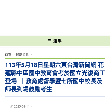
跳
轉
國立光復高級商工職業學校 National Kuangfu Commercial and Industrial
至
Vocational High School
主
要
內
容
選單
首頁
>
最新消息
>
113年5月18日星期六東台灣新聞網 花
蓮縣中區國中教育會考於國立光復商工
登場 ｜教育處督學暨七所國中校長及
師長到場鼓勵考生
Post
2025-03-11
last