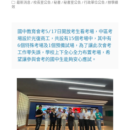
Post
最新消息
/
校長室公告
/
秘書
/
秘書室公告
/
行政單位公告
/
辦學績
modified:
category:
效
國中教育會考5/17日開放考生看考場，中區考
場設於光復商工，共設有15個考場中，其中有
6個特殊考場及1個預備試場，為了讓此次會考
工作零失誤，學校上下全心全力布置考場，希
望讓參與會考的國中生能夠安心應試。