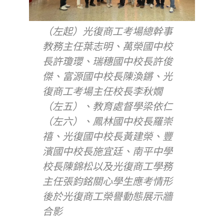
（左起）光復商工考場總幹事
教務主任葉志明、萬榮國中校
長許瓊瓔、瑞穗國中校長許俊
傑、富源國中校長陳渙鏘、光
復商工考場主任校長李秋嫺
（左五）、教育處督學梁依仁
（左六）、鳳林國中校長羅崇
禧、光復國中校長黃建榮、豐
濱國中校長施宜廷、南平中學
校長陳錦松以及光復商工學務
主任張鈞銘關心學生應考情形
後於光復商工榮譽動態展示牆
合影