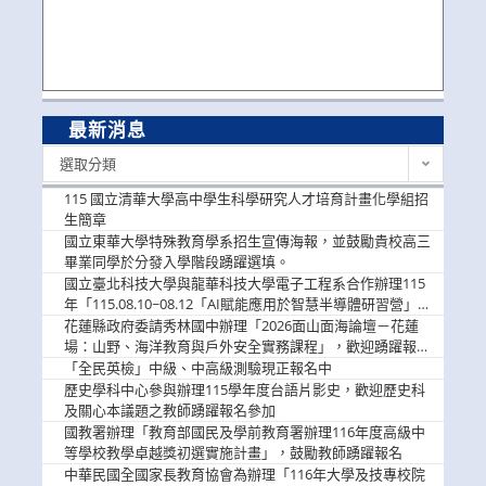
最新消息
最
選取分類
新
消
115 國立清華大學高中學生科學研究人才培育計畫化學組招
息
生簡章
國立東華大學特殊教育學系招生宣傳海報，並鼓勵貴校高三
畢業同學於分發入學階段踴躍選填。
國立臺北科技大學與龍華科技大學電子工程系合作辦理115
年「115.08.10~08.12「AI賦能應用於智慧半導體研習營」，
歡迎學生踴躍報名參加
花蓮縣政府委請秀林國中辦理「2026面山面海論壇－花蓮
場：山野、海洋教育與戶外安全實務課程」，歡迎踴躍報名
參加
「全民英檢」中級、中高級測驗現正報名中
歷史學科中心參與辦理115學年度台語片影史，歡迎歷史科
及關心本議題之教師踴躍報名參加
國教署辦理「教育部國民及學前教育署辦理116年度高級中
等學校教學卓越獎初選實施計畫」，鼓勵教師踴躍報名
中華民國全國家長教育協會為辦理「116年大學及技專校院