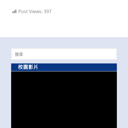
Post Views:
397
Search
for:
校園影片