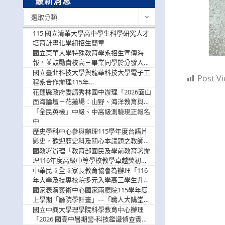
最新消息
最
選取分類
新
消
115 國立清華大學高中學生科學研究人才
息
培育計畫化學組招生簡章
國立東華大學特殊教育學系招生宣傳海
報，並鼓勵貴校高三畢業同學於分發入學
階段踴躍選填。
國立臺北科技大學與龍華科技大學電子工
Post Vi
程系合作辦理115年
「115.08.10~08.12「AI賦能應用於智慧半
花蓮縣政府委請秀林國中辦理「2026面山
導體研習營」，歡迎學生踴躍報名參加
面海論壇－花蓮場：山野、海洋教育與戶
外安全實務課程」，歡迎踴躍報名參加
「全民英檢」中級、中高級測驗現正報名
中
歷史學科中心參與辦理115學年度台語片
影史，歡迎歷史科及關心本議題之教師踴
躍報名參加
國教署辦理「教育部國民及學前教育署辦
理116年度高級中等學校教學卓越獎初選
實施計畫」，鼓勵教師踴躍報名
中華民國全國家長教育協會為辦理「116
年大學及技專校院多元入學高三學生升學
輔導家長說明會」
國家表演藝術中心國家兩廳院115學年度
上學期「廳院學計畫」—「職人大講堂」
及「一日體驗課程」，鼓勵踴躍報名參
國立中興大學理學院科學教育中心辦理
與。
「2026 國高中暑期營-科技鑑識偵查實戰