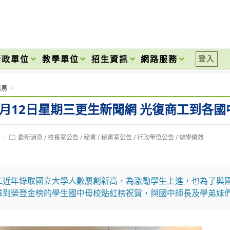
onal High School
行政單位
教學單位
招生資訊
網路服務
登入
消息
>
年6月12日星期三更生新聞網 光復商工到各
Post
1
最新消息
/
校長室公告
/
秘書
/
秘書室公告
/
行政單位公告
/
辦學績效
category:
工近年錄取國立大學人數屢創新高，為激勵學生上進，也為了與
隊到榮登金榜的學生國中母校貼紅榜祝賀，與國中師長及學弟妹