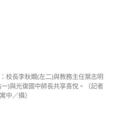
：校長李秋嫺(左二)與教務主任葉志明
右一)與光復國中師長共享喜悅。（記者
寓中／攝）