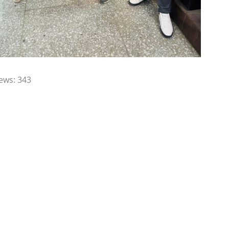
ews:
343