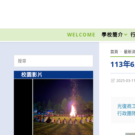
跳
轉
至
國立光復高級商工職業學校 National Kuangfu Commercial and Industrial Vocati
主
要
WELCOME
學校簡介
內
容
首頁
>
最新
Search
113
for:
校園影片
Post
2025-03-1
last
modified:
光復商
行政團