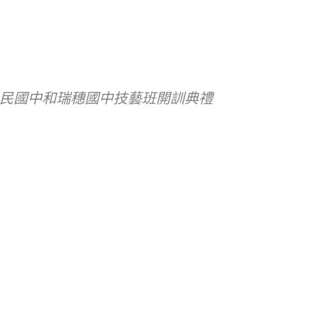
民國中和瑞穗國中技藝班開訓典禮