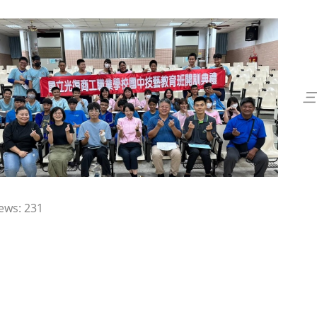
三
ews:
231