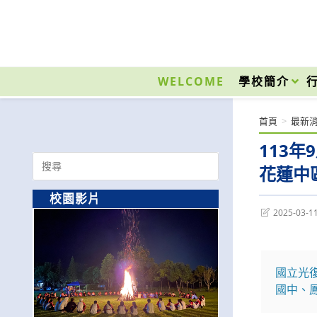
跳
轉
至
國立光復高級商工職業學校 National Kuangfu Commercial and Industrial Vocati
主
要
WELCOME
學校簡介
內
容
首頁
>
最新
113
Search
花蓮中
for:
校園影片
Post
2025-03-1
last
modified:
國立光
國中、