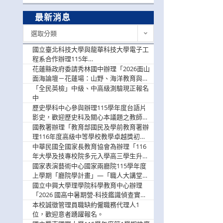
最新消息
最
選取分類
新
消
國立臺北科技大學與龍華科技大學電子工
息
程系合作辦理115年
「115.08.10~08.12「AI賦能應用於智慧半
花蓮縣政府委請秀林國中辦理「2026面山
導體研習營」，歡迎學生踴躍報名參加
面海論壇－花蓮場：山野、海洋教育與戶
外安全實務課程」，歡迎踴躍報名參加
「全民英檢」中級、中高級測驗現正報名
中
歷史學科中心參與辦理115學年度台語片
影史，歡迎歷史科及關心本議題之教師踴
躍報名參加
國教署辦理「教育部國民及學前教育署辦
理116年度高級中等學校教學卓越獎初選
實施計畫」，鼓勵教師踴躍報名
中華民國全國家長教育協會為辦理「116
年大學及技專校院多元入學高三學生升學
輔導家長說明會」
國家表演藝術中心國家兩廳院115學年度
上學期「廳院學計畫」—「職人大講堂」
及「一日體驗課程」，鼓勵踴躍報名參
國立中興大學理學院科學教育中心辦理
與。
「2026 國高中暑期營-科技鑑識偵查實戰
營」活動資訊，鼓勵學生踴躍報名參加。
本校誠徵管理員職缺約僱職務代理人1
位，歡迎意者踴躍報名。