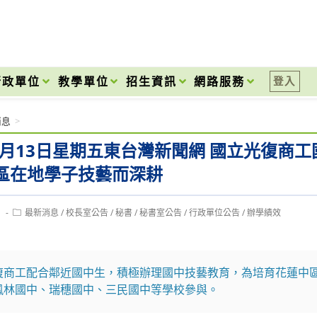
onal High School
行政單位
教學單位
招生資訊
網路服務
登入
消息
>
年9月13日星期五東台灣新聞網 國立光復
區在地學子技藝而深耕
Post
1
最新消息
/
校長室公告
/
秘書
/
秘書室公告
/
行政單位公告
/
辦學績效
category:
復商工配合鄰近國中生，積極辦理國中技藝教育，為培育花蓮中
鳳林國中、瑞穗國中、三民國中等學校參與。