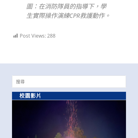
圖：在消防隊員的指導下，學
生實際操作演練CPR救護動作。
Post Views:
288
Search
for:
校園影片