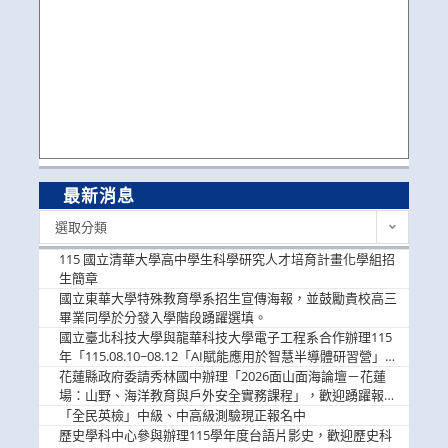
最新消息
最
選取分類
新
消
115 國立清華大學高中學生科學研究人才培育計畫化學組招
息
生簡章
國立東華大學特殊教育學系招生宣傳海報，並鼓勵貴校高三
畢業同學於分發入學階段踴躍選填。
國立臺北科技大學與龍華科技大學電子工程系合作辦理115
年「115.08.10~08.12「AI賦能應用於智慧半導體研習營」，
歡迎學生踴躍報名參加
花蓮縣政府委請秀林國中辦理「2026面山面海論壇－花蓮
場：山野、海洋教育與戶外安全實務課程」，歡迎踴躍報名
參加
「全民英檢」中級、中高級測驗現正報名中
歷史學科中心參與辦理115學年度台語片影史，歡迎歷史科