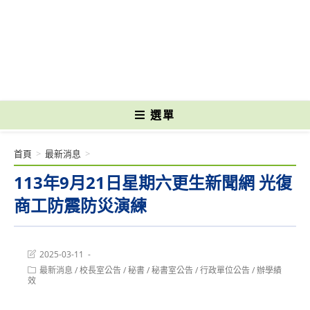
跳
轉
國立光復高級商工職業學校 National Kuangfu Commercial and Industrial
至
Vocational High School
主
要
內
容
選單
首頁
>
最新消息
>
113年9月21日星期六更生新聞網 光復
商工防震防災演練
Post
2025-03-11
last
Post
最新消息
/
校長室公告
/
秘書
/
秘書室公告
/
行政單位公告
/
辦學績
modified:
category:
效