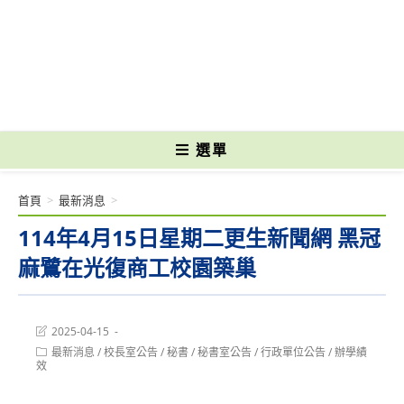
跳
轉
國立光復高級商工職業學校 National Kuangfu Commercial and Industrial
至
Vocational High School
主
要
內
容
選單
首頁
>
最新消息
>
114年4月15日星期二更生新聞網 黑冠
麻鷺在光復商工校園築巢
Post
2025-04-15
last
Post
最新消息
/
校長室公告
/
秘書
/
秘書室公告
/
行政單位公告
/
辦學績
modified:
category:
效