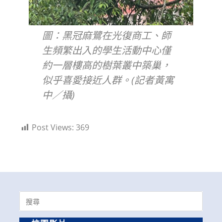
圖：黑冠麻鷺在光復商工、師
生頻繁出入的學生活動中心僅
約一層樓高的樹葉叢中築巢，
似乎喜愛接近人群。(記者黃寓
中／攝)
Post Views:
369
Search
for: