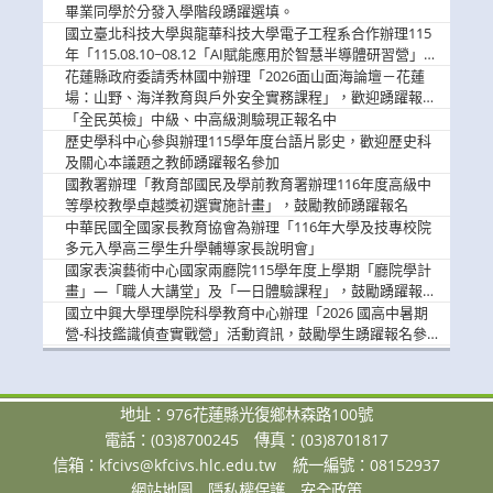
畢業同學於分發入學階段踴躍選填。
國立臺北科技大學與龍華科技大學電子工程系合作辦理115
年「115.08.10~08.12「AI賦能應用於智慧半導體研習營」，
歡迎學生踴躍報名參加
花蓮縣政府委請秀林國中辦理「2026面山面海論壇－花蓮
場：山野、海洋教育與戶外安全實務課程」，歡迎踴躍報名
參加
「全民英檢」中級、中高級測驗現正報名中
歷史學科中心參與辦理115學年度台語片影史，歡迎歷史科
及關心本議題之教師踴躍報名參加
國教署辦理「教育部國民及學前教育署辦理116年度高級中
等學校教學卓越獎初選實施計畫」，鼓勵教師踴躍報名
中華民國全國家長教育協會為辦理「116年大學及技專校院
多元入學高三學生升學輔導家長說明會」
國家表演藝術中心國家兩廳院115學年度上學期「廳院學計
畫」—「職人大講堂」及「一日體驗課程」，鼓勵踴躍報名
參與。
國立中興大學理學院科學教育中心辦理「2026 國高中暑期
營-科技鑑識偵查實戰營」活動資訊，鼓勵學生踴躍報名參
加。
地址：976花蓮縣光復鄉林森路100號
電話：(03)8700245
傳真：(03)8701817
信箱：
kfcivs@kfcivs.hlc.edu.tw
統一編號：08152937
網站地圖
隱私權保護
安全政策