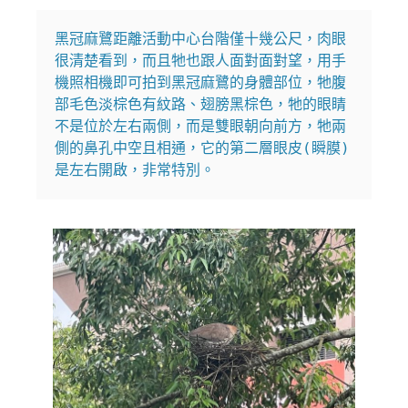
黑冠麻鷺距離活動中心台階僅十幾公尺，肉眼
很清楚看到，而且牠也跟人面對面對望，用手
機照相機即可拍到黑冠麻鷺的身體部位，牠腹
部毛色淡棕色有紋路、翅膀黑棕色，牠的眼睛
不是位於左右兩側，而是雙眼朝向前方，牠兩
側的鼻孔中空且相通，它的第二層眼皮(瞬膜)
是左右開啟，非常特別。