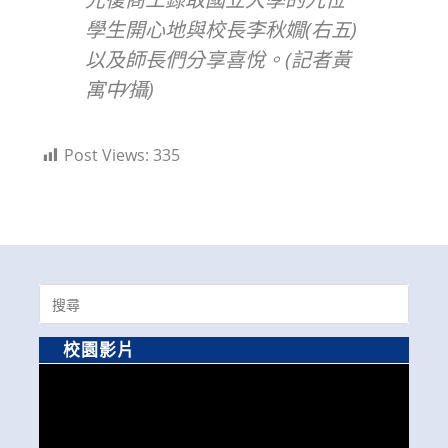
學生開心地與校長李秋嫺(右五)
以及師長們分享喜悅。(記者黃
寓中∕攝)
Post Views:
335
Search
for:
校園影片