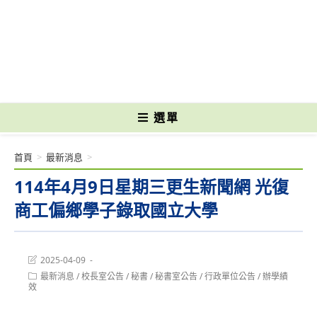
跳
轉
國立光復高級商工職業學校 National Kuangfu Commercial and Industrial
至
Vocational High School
主
要
內
容
選單
首頁
>
最新消息
>
114年4月9日星期三更生新聞網 光復
商工偏鄉學子錄取國立大學
Post
2025-04-09
last
Post
最新消息
/
校長室公告
/
秘書
/
秘書室公告
/
行政單位公告
/
辦學績
modified:
category:
效