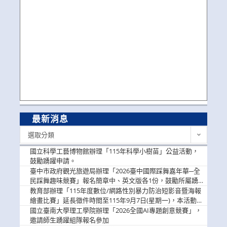
最新消息
最
選取分類
新
消
國立科學工藝博物館辦理「115年科學小樹苗」公益活動，
息
鼓勵踴躍申請。
臺中市政府觀光旅遊局辦理「2026臺中國際踩舞嘉年華─全
民踩舞趣味競賽」報名簡章中、英文版各1份，鼓勵所屬踴
躍報名參加。
教育部辦理「115年度數位/網路性別暴力防治短影音暨海報
繪畫比賽」延長徵件時間至115年9月7日(星期一)，本活動獎
金優渥，鼓勵學生踴躍參。
國立臺南大學理工學院辦理「2026全國AI專題創意競賽」，
邀請師生踴躍組隊報名參加