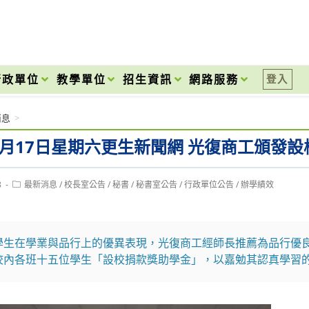
onal High School
行政單位
教學單位
招生資訊
網路服務
登入
消息
>
年5月17日星期六更生新聞網 光復商工頒發
Post
8
最新消息
/
校長室公告
/
秘書
/
秘書室公告
/
行政單位公告
/
辦學績效
category:
學生在學業與品行上的優異表現，光復商工經師長推薦為品行優
校內各班十五位學生「設校捐款獎助學金」，以嘉勉其認真學習