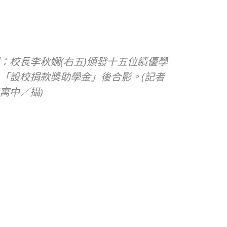
：校長李秋嫺(右五)頒發十五位績優學
「設校捐款獎助學金」後合影。(記者
寓中／攝)