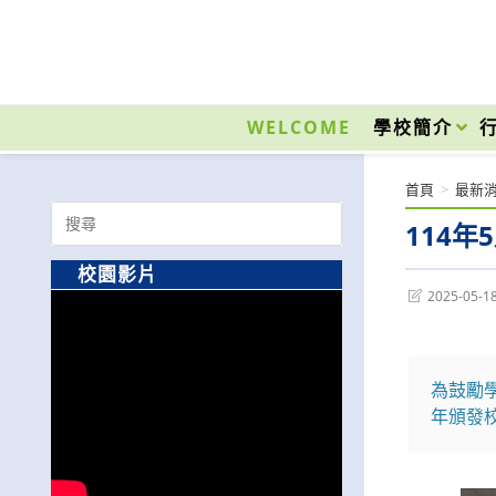
跳
轉
至
國立光復高級商工職業學校 National Kuangfu Commercial and Industrial Vocati
主
要
WELCOME
學校簡介
內
容
首頁
>
最新
Search
114
for:
校園影片
Post
2025-05-1
last
modified:
為鼓勵
年頒發