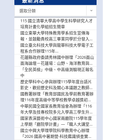
最新消息
最
選取分類
新
消
115 國立清華大學高中學生科學研究人才
息
培育計畫化學組招生簡章
國立東華大學特殊教育學系招生宣傳海
報，並鼓勵貴校高三畢業同學於分發入學
階段踴躍選填。
國立臺北科技大學與龍華科技大學電子工
程系合作辦理115年
「115.08.10~08.12「AI賦能應用於智慧半
花蓮縣政府委請秀林國中辦理「2026面山
導體研習營」，歡迎學生踴躍報名參加
面海論壇－花蓮場：山野、海洋教育與戶
外安全實務課程」，歡迎踴躍報名參加
「全民英檢」中級、中高級測驗現正報名
中
歷史學科中心參與辦理115學年度台語片
影史，歡迎歷史科及關心本議題之教師踴
躍報名參加
國教署辦理「教育部國民及學前教育署辦
理116年度高級中等學校教學卓越獎初選
實施計畫」，鼓勵教師踴躍報名
中華民國全國家長教育協會為辦理「116
年大學及技專校院多元入學高三學生升學
輔導家長說明會」
國家表演藝術中心國家兩廳院115學年度
上學期「廳院學計畫」—「職人大講堂」
及「一日體驗課程」，鼓勵踴躍報名參
國立中興大學理學院科學教育中心辦理
與。
「2026 國高中暑期營-科技鑑識偵查實戰