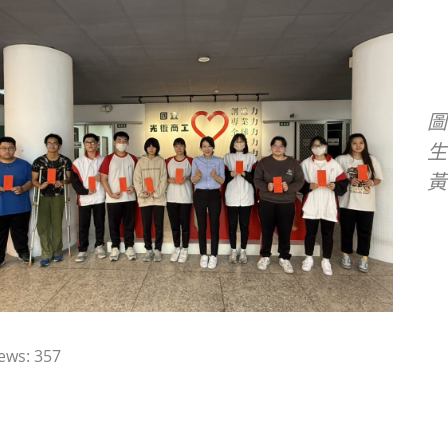
圖
生
黃
ews:
357