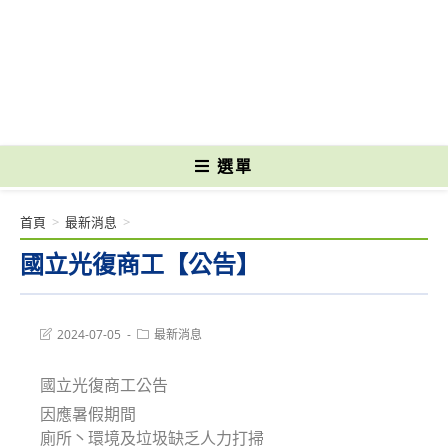
跳
轉
國立光復高級商工職業學校 National Kuangfu Commercial and Industrial
至
Vocational High School
主
要
內
容
選單
首頁
>
最新消息
>
國立光復商工【公告】
Post
Post
2024-07-05
最新消息
last
category:
modified:
國立光復商工公告
因應暑假期間
廁所丶環境及垃圾缺乏人力打掃