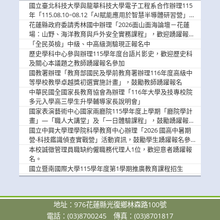
消
國立臺北科技大學與龍華科技大學電子工程系合作辦理115
息
年「115.08.10~08.12「AI賦能應用於智慧半導體研習營」，
歡迎學生踴躍報名參加
花蓮縣政府委請秀林國中辦理「2026面山面海論壇－花蓮
場：山野、海洋教育與戶外安全實務課程」，歡迎踴躍報名
參加
「全民英檢」中級、中高級測驗現正報名中
歷史學科中心參與辦理115學年度台語片影史，歡迎歷史科
及關心本議題之教師踴躍報名參加
國教署辦理「教育部國民及學前教育署辦理116年度高級中
等學校教學卓越獎初選實施計畫」，鼓勵教師踴躍報名
中華民國全國家長教育協會為辦理「116年大學及技專校院
多元入學高三學生升學輔導家長說明會」
國家表演藝術中心國家兩廳院115學年度上學期「廳院學計
畫」—「職人大講堂」及「一日體驗課程」，鼓勵踴躍報名
參與。
國立中興大學理學院科學教育中心辦理「2026 國高中暑期
營-科技鑑識偵查實戰營」活動資訊，鼓勵學生踴躍報名參
加。
本校誠徵管理員職缺約僱職務代理人1位，歡迎意者踴躍報
名。
國立暨南國際大學115學年度第1學期推廣教育課程招生
地址：976花蓮縣光復鄉林森路100號
電話：(03)8700245
傳真：(03)8701817