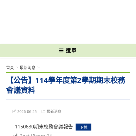
跳
轉
國立光復高級商工職業學校 National Kuangfu Commercial and Industrial
至
Vocational High School
主
要
內
容
選單
首頁
>
最新消息
>
【公告】114學年度第2學期期末校務
會議資料
Post
Post
2026-06-25
最新消息
last
category:
modified:
1150630期末校務會議報告
下載
Post Views:
94