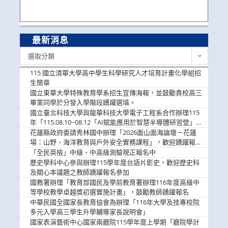
最新消息
最
選取分類
新
消
115 國立清華大學高中學生科學研究人才培育計畫化學組招
息
生簡章
國立東華大學特殊教育學系招生宣傳海報，並鼓勵貴校高三
畢業同學於分發入學階段踴躍選填。
國立臺北科技大學與龍華科技大學電子工程系合作辦理115
年「115.08.10~08.12「AI賦能應用於智慧半導體研習營」，
歡迎學生踴躍報名參加
花蓮縣政府委請秀林國中辦理「2026面山面海論壇－花蓮
場：山野、海洋教育與戶外安全實務課程」，歡迎踴躍報名
參加
「全民英檢」中級、中高級測驗現正報名中
歷史學科中心參與辦理115學年度台語片影史，歡迎歷史科
及關心本議題之教師踴躍報名參加
國教署辦理「教育部國民及學前教育署辦理116年度高級中
等學校教學卓越獎初選實施計畫」，鼓勵教師踴躍報名
中華民國全國家長教育協會為辦理「116年大學及技專校院
多元入學高三學生升學輔導家長說明會」
國家表演藝術中心國家兩廳院115學年度上學期「廳院學計