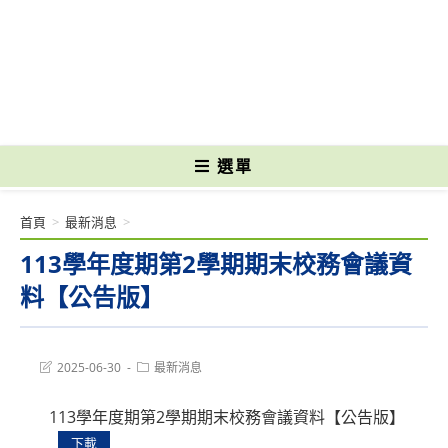
跳
轉
國立光復高級商工職業學校 National Kuangfu Commercial and Industrial
至
Vocational High School
主
要
內
容
選單
首頁
>
最新消息
>
113學年度期第2學期期末校務會議資
料【公告版】
Post
Post
2025-06-30
最新消息
last
category:
modified:
113學年度期第2學期期末校務會議資料【公告版】
下載