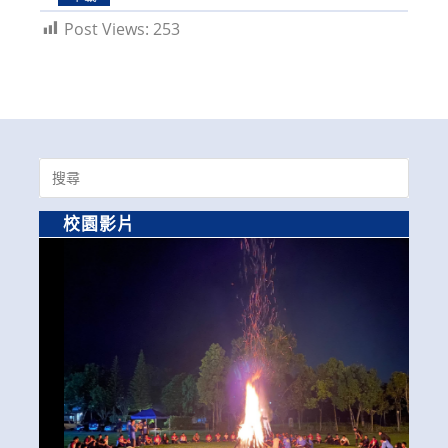
Post Views:
253
Search
for:
校園影片