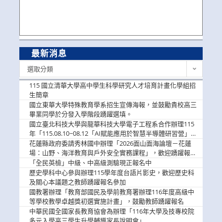
最新消息
最
選取分類
新
消
115 國立清華大學高中學生科學研究人才培育計畫化學組招
息
生簡章
國立東華大學特殊教育學系招生宣傳海報，並鼓勵貴校高三
畢業同學於分發入學階段踴躍選填。
國立臺北科技大學與龍華科技大學電子工程系合作辦理115
年「115.08.10~08.12「AI賦能應用於智慧半導體研習營」，
歡迎學生踴躍報名參加
花蓮縣政府委請秀林國中辦理「2026面山面海論壇－花蓮
場：山野、海洋教育與戶外安全實務課程」，歡迎踴躍報名
參加
「全民英檢」中級、中高級測驗現正報名中
歷史學科中心參與辦理115學年度台語片影史，歡迎歷史科
及關心本議題之教師踴躍報名參加
國教署辦理「教育部國民及學前教育署辦理116年度高級中
等學校教學卓越獎初選實施計畫」，鼓勵教師踴躍報名
中華民國全國家長教育協會為辦理「116年大學及技專校院
多元入學高三學生升學輔導家長說明會」