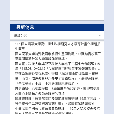
最新消息
最
選取分類
新
消
115 國立清華大學高中學生科學研究人才培育計畫化學組招
息
生簡章
國立東華大學特殊教育學系招生宣傳海報，並鼓勵貴校高三
畢業同學於分發入學階段踴躍選填。
國立臺北科技大學與龍華科技大學電子工程系合作辦理115
年「115.08.10~08.12「AI賦能應用於智慧半導體研習營」，
歡迎學生踴躍報名參加
花蓮縣政府委請秀林國中辦理「2026面山面海論壇－花蓮
場：山野、海洋教育與戶外安全實務課程」，歡迎踴躍報名
參加
「全民英檢」中級、中高級測驗現正報名中
歷史學科中心參與辦理115學年度台語片影史，歡迎歷史科
及關心本議題之教師踴躍報名參加
國教署辦理「教育部國民及學前教育署辦理116年度高級中
等學校教學卓越獎初選實施計畫」，鼓勵教師踴躍報名
中華民國全國家長教育協會為辦理「116年大學及技專校院
多元入學高三學生升學輔導家長說明會」