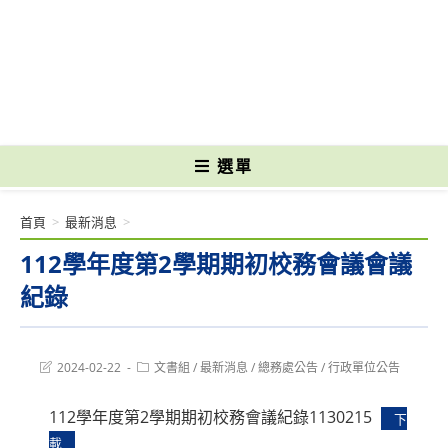
跳
轉
國立光復高級商工職業學校 National Kuangfu Commercial and Industrial
至
Vocational High School
主
要
內
容
選單
首頁
>
最新消息
>
112學年度第2學期期初校務會議會議
紀錄
Post
Post
2024-02-22
文書組
/
最新消息
/
總務處公告
/
行政單位公告
last
category:
modified:
112學年度第2學期期初校務會議紀錄1130215
下
載