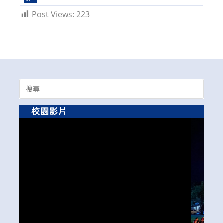
Post Views:
223
Search
for:
校園影片