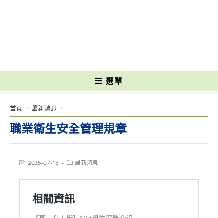
跳
轉
國立光復高級商工職業學校 National Kuangfu Commercial and Industrial
至
Vocational High School
主
要
內
容
選單
首頁
>
最新消息
>
職業衛生安全管理規章
Post
Post
2025-07-15
最新消息
last
category:
modified: