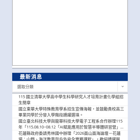
最新消息
最
選取分類
新
消
115 國立清華大學高中學生科學研究人才培育計畫化學組招
息
生簡章
國立東華大學特殊教育學系招生宣傳海報，並鼓勵貴校高三
畢業同學於分發入學階段踴躍選填。
國立臺北科技大學與龍華科技大學電子工程系合作辦理115
年「115.08.10~08.12「AI賦能應用於智慧半導體研習營」，
歡迎學生踴躍報名參加
花蓮縣政府委請秀林國中辦理「2026面山面海論壇－花蓮
場：山野、海洋教育與戶外安全實務課程」，歡迎踴躍報名