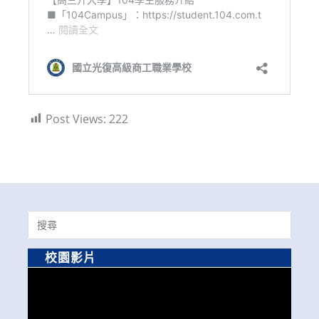
Post Views:
222
Search
for:
校園影片