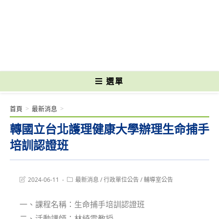
跳
轉
國立光復高級商工職業學校 National Kuangfu Commercial and Industrial
至
Vocational High School
主
要
內
容
選單
首頁
>
最新消息
>
轉國立台北護理健康大學辦理生命捕手
培訓認證班
Post
Post
2024-06-11
最新消息
/
行政單位公告
/
輔導室公告
last
category:
modified:
一、課程名稱：生命捕手培訓認證班
二、活動講師：林綺雲教授