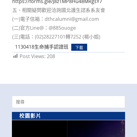
https://forms.gle/J8z1MP8Hu48MRgsY7
五、相關疑問歡迎洽詢國北護生諮系系友會
(一)電子信箱：dthcalumni@gmail.com
(二)官方Line@：@885ouoge
(三)電話：(02)28227101轉7252 (楊小姐)
1130418生命捕手認證班
下載
Post Views:
208
Search
for:
校園影片