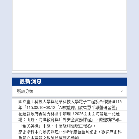
最新消息
最
選取分類
新
消
國立臺北科技大學與龍華科技大學電子工程系合作辦理115
息
年「115.08.10~08.12「AI賦能應用於智慧半導體研習營」，
歡迎學生踴躍報名參加
花蓮縣政府委請秀林國中辦理「2026面山面海論壇－花蓮
場：山野、海洋教育與戶外安全實務課程」，歡迎踴躍報名
參加
「全民英檢」中級、中高級測驗現正報名中
歷史學科中心參與辦理115學年度台語片影史，歡迎歷史科
及關心本議題之教師踴躍報名參加