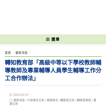
跳
轉
國立光復高級商工職業學校 National Kuangfu Commercial and Industrial
至
Vocational High School
主
要
內
容
選單
首頁
>
最新消息
>
轉知教育部「高級中等以下學校教師輔
導教師及專業輔導人員學生輔導工作分
工合作辦法」
Post
2025-07-07
last
Post
最新消息
/
行政單位公告
/
規章辦法
/
輔導室公告
/
輔導室章則
/
重
modified:
category:
要公告