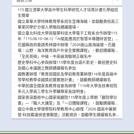
新
消
115 國立清華大學高中學生科學研究人才培育計畫化學組招
息
生簡章
國立東華大學特殊教育學系招生宣傳海報，並鼓勵貴校高三
畢業同學於分發入學階段踴躍選填。
國立臺北科技大學與龍華科技大學電子工程系合作辦理115
年「115.08.10~08.12「AI賦能應用於智慧半導體研習營」，
歡迎學生踴躍報名參加
花蓮縣政府委請秀林國中辦理「2026面山面海論壇－花蓮
場：山野、海洋教育與戶外安全實務課程」，歡迎踴躍報名
參加
「全民英檢」中級、中高級測驗現正報名中
歷史學科中心參與辦理115學年度台語片影史，歡迎歷史科
及關心本議題之教師踴躍報名參加
國教署辦理「教育部國民及學前教育署辦理116年度高級中
等學校教學卓越獎初選實施計畫」，鼓勵教師踴躍報名
中華民國全國家長教育協會為辦理「116年大學及技專校院
多元入學高三學生升學輔導家長說明會」
國家表演藝術中心國家兩廳院115學年度上學期「廳院學計
畫」—「職人大講堂」及「一日體驗課程」，鼓勵踴躍報名
參與。
國立中興大學理學院科學教育中心辦理「2026 國高中暑期
營-科技鑑識偵查實戰營」活動資訊，鼓勵學生踴躍報名參
加。