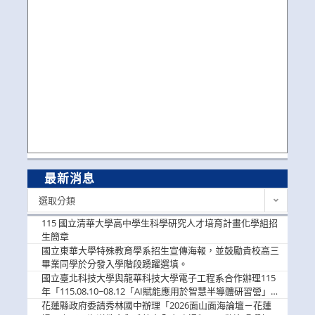
最新消息
最
選取分類
新
消
115 國立清華大學高中學生科學研究人才培育計畫化學組招
息
生簡章
國立東華大學特殊教育學系招生宣傳海報，並鼓勵貴校高三
畢業同學於分發入學階段踴躍選填。
國立臺北科技大學與龍華科技大學電子工程系合作辦理115
年「115.08.10~08.12「AI賦能應用於智慧半導體研習營」，
歡迎學生踴躍報名參加
花蓮縣政府委請秀林國中辦理「2026面山面海論壇－花蓮