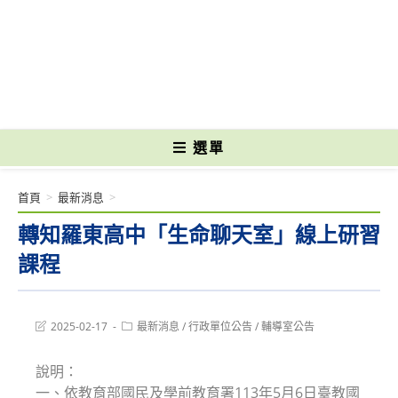
跳
轉
國立光復高級商工職業學校 National Kuangfu Commercial and Industrial
至
Vocational High School
主
要
內
容
選單
首頁
>
最新消息
>
轉知羅東高中「生命聊天室」線上研習
課程
Post
Post
2025-02-17
最新消息
/
行政單位公告
/
輔導室公告
last
category:
modified:
說明：
一、依教育部國民及學前教育署113年5月6日臺教國