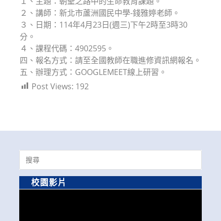
１、主題：朝聖之路中的生命教育課題。
２、講師：新北市蘆洲國民中學-錢雅婷老師。
３、日期：114年4月23日(週三)下午2時至3時30
分。
４、課程代碼：4902595。
四、報名方式：請至全國教師在職進修資訊網報名。
五、辦理方式：GOOGLEMEET線上研習。
Post Views:
192
Search
for:
校園影片