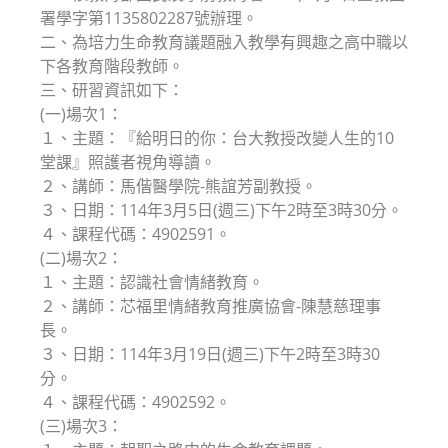
署學字第1135802287號辦理。
二、為培力生命教育議題融入教學有興趣之高中職以
下各教育階段教師。
三、研習資訊如下：
(一)場次1：
１、主題：『給明日的你：台大教授改變人生的10
堂課』照護者視角導讀。
２、講師：馬偕醫學院-熊誼芳副教授。
３、日期：114年3月5日(週三)下午2時至3時30分。
４、課程代碼：4902591。
(二)場次2：
１、主題：認識社會情緒教育。
２、講師：芯福里情緒教育推廣協會-陳慧慈理事
長。
３、日期：114年3月19日(週三)下午2時至3時30
分。
４、課程代碼：4902592。
(三)場次3：