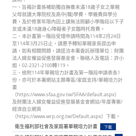
一、旨揭計畫係補助獨自撫養未滿18歲子女之單親
父母就讀大專院校及高中(職)學費、學雜費與學分
費，及於修業年限內因上課無法照顧小學階段以下子
女或未滿18歲身心障礙者子女臨時托育費。
二、本計畫第一階段受理申請時間為114年2月24日
至114年3月25日止，請惠予轉知單親家長提出申
請，如有相關問題，請逕洽本署委託辦理單位：財團
法人婦女權益促進發展基金會，聯絡人及電話：許小
姐，02-2321-2100轉119。
三、檢附114年單親培力計畫及第一階段申請表各1
份，亦可於本署網站主題專區/家庭支持/單親培力計
畫
（https://www.sfaa.gov.tw/SFAA/default.aspx）
及財團法人婦女權益促進發展基金會網站/年度專案/
經濟自立網頁
（https://www.wrp.org.tw/Default.aspx）下載。
衛生福利部社會及家庭署單親培力計畫
下載