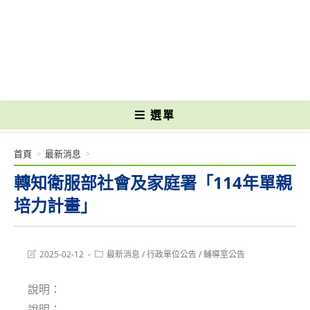
跳
轉
國立光復高級商工職業學校 National Kuangfu Commercial and Industrial
至
Vocational High School
主
要
內
容
選單
首頁
>
最新消息
>
轉知衛服部社會及家庭署「114年單親
培力計畫」
Post
Post
2025-02-12
最新消息
/
行政單位公告
/
輔導室公告
last
category:
modified:
說明：
說明：