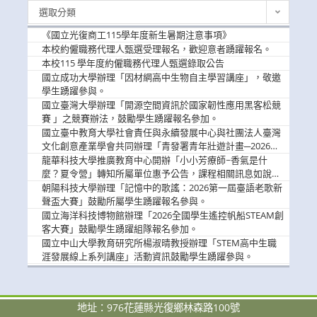
最
選取分類
新
消
《國立光復商工115學年度新生暑期注意事項》
息
本校約僱職務代理人甄選受理報名，歡迎意者踴躍報名。
本校115 學年度約僱職務代理人甄選錄取公告
國立成功大學辦理「因材網高中生物自主學習講座」，敬邀
學生踴躍參與。
國立臺灣大學辦理「開源空間資訊於國家韌性應用黑客松競
賽 」之競賽辦法，鼓勵學生踴躍報名參加。
國立臺中教育大學社會責任與永續發展中心與社團法人臺灣
文化創意產業學會共同辦理「青發署青年壯遊計畫─2026臺
中舊城都市建築文化體驗」活動，敬邀學生踴躍報名參加，
龍華科技大學推廣教育中心開辦「小小芳療師~香氣是什
公告周知。
麼？夏令營」轉知所屬單位惠予公告，課程相關訊息如說
明。
朝陽科技大學辦理「記憶中的歌謠：2026第一屆臺語老歌新
聲盃大賽」鼓勵所屬學生踴躍報名參與。
國立海洋科技博物館辦理「2026全國學生遙控帆船STEAM創
客大賽」鼓勵學生踴躍組隊報名參加。
國立中山大學教育研究所楊淑晴教授辦理「STEM高中生職
涯發展線上系列講座」活動資訊鼓勵學生踴躍參與。
地址：976花蓮縣光復鄉林森路100號