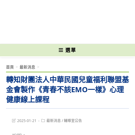
跳
轉
國立光復高級商工職業學校 National Kuangfu Commercial and Industrial
至
Vocational High School
主
要
內
容
選單
首頁
>
最新消息
>
轉知財團法人中華民國兒童福利聯盟基
金會製作《青春不該EMO一樣》心理
健康線上課程
Post
Post
2025-01-21
最新消息
/
輔導室公告
last
category:
modified: