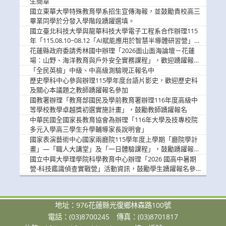
生簡章
國立東華大學特殊教育學系招生宣傳海報，並鼓勵貴校高三
畢業同學於分發入學階段踴躍選填。
國立臺北科技大學與龍華科技大學電子工程系合作辦理115
年「115.08.10~08.12「AI賦能應用於智慧半導體研習營」，
歡迎學生踴躍報名參加
花蓮縣政府委請秀林國中辦理「2026面山面海論壇－花蓮
場：山野、海洋教育與戶外安全實務課程」，歡迎踴躍報名
參加
「全民英檢」中級、中高級測驗現正報名中
歷史學科中心參與辦理115學年度台語片影史，歡迎歷史科
及關心本議題之教師踴躍報名參加
國教署辦理「教育部國民及學前教育署辦理116年度高級中
等學校教學卓越獎初選實施計畫」，鼓勵教師踴躍報名
中華民國全國家長教育協會為辦理「116年大學及技專校院
多元入學高三學生升學輔導家長說明會」
國家表演藝術中心國家兩廳院115學年度上學期「廳院學計
畫」—「職人大講堂」及「一日體驗課程」，鼓勵踴躍報名
參與。
國立中興大學理學院科學教育中心辦理「2026 國高中暑期
營-科技鑑識偵查實戰營」活動資訊，鼓勵學生踴躍報名參
加。
地址：976花蓮縣光復鄉林森路100號
電話：(03)8700245
傳真：(03)8701817