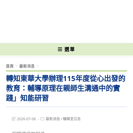
跳
轉
國立光復高級商工職業學校 National Kuangfu Commercial and Industrial
至
Vocational High School
主
要
內
容
選單
首頁
>
最新消息
>
轉知東華大學辦理115年度從心出發的
教育：輔導原理在親師生溝通中的實
踐」知能研習
Post
Post
2026-07-06
最新消息
/
輔導室公告
last
category:
modified: