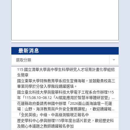
最新消息
最
選取分類
新
消
115 國立清華大學高中學生科學研究人才培育計畫化學組招
息
生簡章
國立東華大學特殊教育學系招生宣傳海報，並鼓勵貴校高三
畢業同學於分發入學階段踴躍選填。
國立臺北科技大學與龍華科技大學電子工程系合作辦理115
年「115.08.10~08.12「AI賦能應用於智慧半導體研習營」，
歡迎學生踴躍報名參加
花蓮縣政府委請秀林國中辦理「2026面山面海論壇－花蓮
場：山野、海洋教育與戶外安全實務課程」，歡迎踴躍報名
參加
「全民英檢」中級、中高級測驗現正報名中
歷史學科中心參與辦理115學年度台語片影史，歡迎歷史科
及關心本議題之教師踴躍報名參加