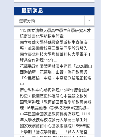
最新消息
最
選取分類
新
消
115 國立清華大學高中學生科學研究人才
息
培育計畫化學組招生簡章
國立東華大學特殊教育學系招生宣傳海
報，並鼓勵貴校高三畢業同學於分發入學
階段踴躍選填。
國立臺北科技大學與龍華科技大學電子工
程系合作辦理115年
「115.08.10~08.12「AI賦能應用於智慧半
花蓮縣政府委請秀林國中辦理「2026面山
導體研習營」，歡迎學生踴躍報名參加
面海論壇－花蓮場：山野、海洋教育與戶
外安全實務課程」，歡迎踴躍報名參加
「全民英檢」中級、中高級測驗現正報名
中
歷史學科中心參與辦理115學年度台語片
影史，歡迎歷史科及關心本議題之教師踴
躍報名參加
國教署辦理「教育部國民及學前教育署辦
理116年度高級中等學校教學卓越獎初選
實施計畫」，鼓勵教師踴躍報名
中華民國全國家長教育協會為辦理「116
年大學及技專校院多元入學高三學生升學
輔導家長說明會」
國家表演藝術中心國家兩廳院115學年度
上學期「廳院學計畫」—「職人大講堂」