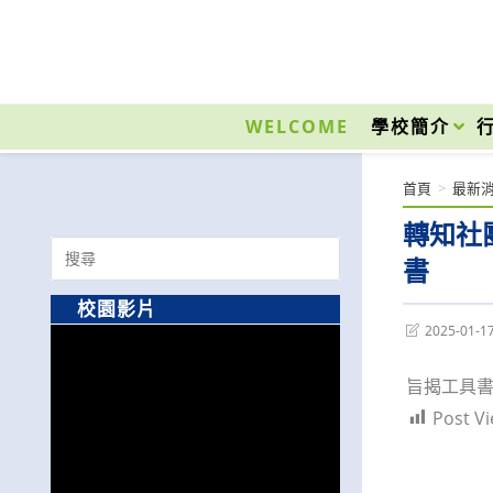
跳
轉
至
國立光復高級商工職業學校 National Kuangfu Commercial and Industrial Vocati
主
要
WELCOME
學校簡介
內
容
首頁
>
最新
轉知社
Search
書
for:
校園影片
Post
2025-01-1
last
modified:
旨揭工具
Post Vi