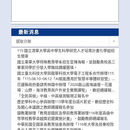
最新消息
最
選取分類
新
消
115 國立清華大學高中學生科學研究人才培育計畫化學組招
息
生簡章
國立東華大學特殊教育學系招生宣傳海報，並鼓勵貴校高三
畢業同學於分發入學階段踴躍選填。
國立臺北科技大學與龍華科技大學電子工程系合作辦理115
年「115.08.10~08.12「AI賦能應用於智慧半導體研習營」，
歡迎學生踴躍報名參加
花蓮縣政府委請秀林國中辦理「2026面山面海論壇－花蓮
場：山野、海洋教育與戶外安全實務課程」，歡迎踴躍報名
參加
「全民英檢」中級、中高級測驗現正報名中
歷史學科中心參與辦理115學年度台語片影史，歡迎歷史科
及關心本議題之教師踴躍報名參加
國教署辦理「教育部國民及學前教育署辦理116年度高級中
等學校教學卓越獎初選實施計畫」，鼓勵教師踴躍報名
中華民國全國家長教育協會為辦理「116年大學及技專校院
多元入學高三學生升學輔導家長說明會」