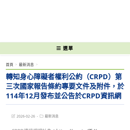
跳
轉
國立光復高級商工職業學校 National Kuangfu Commercial and Industrial
至
Vocational High School
主
要
內
容
選單
首頁
>
最新消息
>
轉知身心障礙者權利公約（CRPD）第
三次國家報告條約專要文件及附件，於
114年12月發布並公告於CRPD資訊網
Post
Post
2026-02-26
最新消息
last
category:
modified: