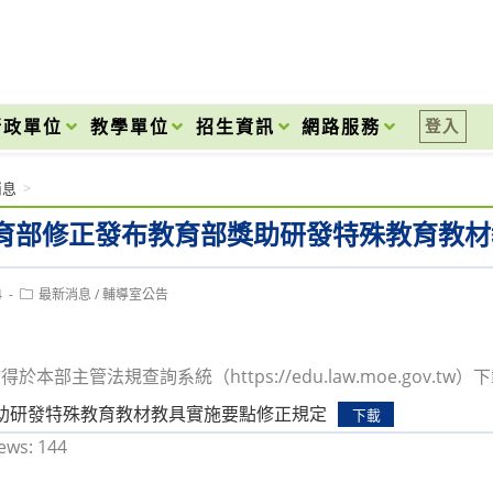
onal High School
行政單位
教學單位
招生資訊
網路服務
登入
消息
>
育部修正發布教育部獎助研發特殊教育教材
Post
4
最新消息
/
輔導室公告
category:
於本部主管法規查詢系統（https://edu.law.moe.gov.tw）
助研發特殊教育教材教具實施要點修正規定
下載
ews:
144