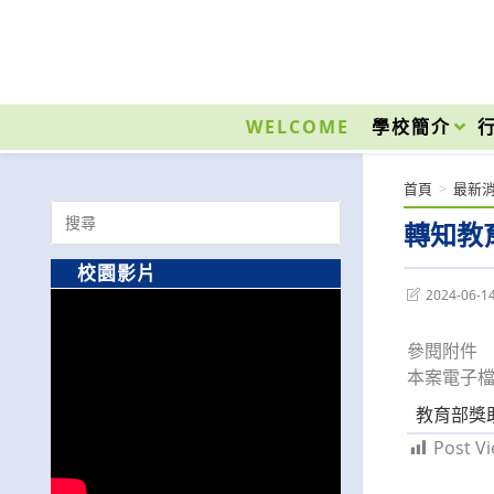
跳
轉
至
國立光復高級商工職業學校 National Kuangfu Commercial and Industrial Vocati
主
要
WELCOME
學校簡介
內
容
首頁
>
最新
Search
轉知教
for:
校園影片
Post
2024-06-1
last
modified:
參閱附件
本案電子檔得
教育部獎
Post Vi