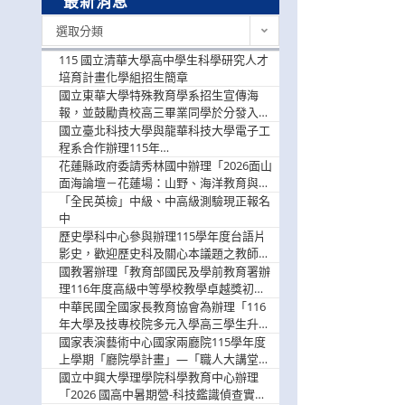
最新消息
最
選取分類
新
消
115 國立清華大學高中學生科學研究人才
息
培育計畫化學組招生簡章
國立東華大學特殊教育學系招生宣傳海
報，並鼓勵貴校高三畢業同學於分發入學
階段踴躍選填。
國立臺北科技大學與龍華科技大學電子工
程系合作辦理115年
「115.08.10~08.12「AI賦能應用於智慧半
花蓮縣政府委請秀林國中辦理「2026面山
導體研習營」，歡迎學生踴躍報名參加
面海論壇－花蓮場：山野、海洋教育與戶
外安全實務課程」，歡迎踴躍報名參加
「全民英檢」中級、中高級測驗現正報名
中
歷史學科中心參與辦理115學年度台語片
影史，歡迎歷史科及關心本議題之教師踴
躍報名參加
國教署辦理「教育部國民及學前教育署辦
理116年度高級中等學校教學卓越獎初選
實施計畫」，鼓勵教師踴躍報名
中華民國全國家長教育協會為辦理「116
年大學及技專校院多元入學高三學生升學
輔導家長說明會」
國家表演藝術中心國家兩廳院115學年度
上學期「廳院學計畫」—「職人大講堂」
及「一日體驗課程」，鼓勵踴躍報名參
國立中興大學理學院科學教育中心辦理
與。
「2026 國高中暑期營-科技鑑識偵查實戰