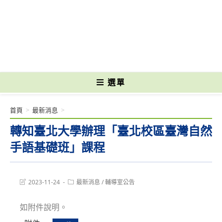
跳
轉
國立光復高級商工職業學校 National Kuangfu Commercial and Industrial
至
Vocational High School
主
要
內
容
選單
首頁
>
最新消息
>
轉知臺北大學辦理「臺北校區臺灣自然
手語基礎班」課程
Post
Post
2023-11-24
最新消息
/
輔導室公告
last
category:
modified:
如附件說明。