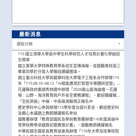
最新消息
最
選取分類
新
消
115 國立清華大學高中學生科學研究人才培育計畫化學組招
息
生簡章
國立東華大學特殊教育學系招生宣傳海報，並鼓勵貴校高三
畢業同學於分發入學階段踴躍選填。
國立臺北科技大學與龍華科技大學電子工程系合作辦理115
年「115.08.10~08.12「AI賦能應用於智慧半導體研習營」，
歡迎學生踴躍報名參加
花蓮縣政府委請秀林國中辦理「2026面山面海論壇－花蓮
場：山野、海洋教育與戶外安全實務課程」，歡迎踴躍報名
參加
「全民英檢」中級、中高級測驗現正報名中
歷史學科中心參與辦理115學年度台語片影史，歡迎歷史科
及關心本議題之教師踴躍報名參加
國教署辦理「教育部國民及學前教育署辦理116年度高級中
等學校教學卓越獎初選實施計畫」，鼓勵教師踴躍報名
中華民國全國家長教育協會為辦理「116年大學及技專校院