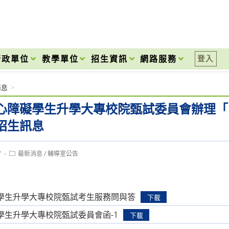
onal High School
行政單位
教學單位
招生資訊
網路服務
登入
消息
>
心障礙學生升學大專校院甄試委員會辦理「
招生訊息
Post
7
最新消息
/
輔導室公告
category:
學生升學大專校院甄試考生服務問與答
下載
學生升學大專校院甄試委員會函-1
下載