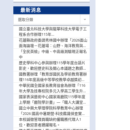
最新消息
最
選取分類
新
消
國立臺北科技大學與龍華科技大學電子工
息
程系合作辦理115年
「115.08.10~08.12「AI賦能應用於智慧半
花蓮縣政府委請秀林國中辦理「2026面山
導體研習營」，歡迎學生踴躍報名參加
面海論壇－花蓮場：山野、海洋教育與戶
外安全實務課程」，歡迎踴躍報名參加
「全民英檢」中級、中高級測驗現正報名
中
歷史學科中心參與辦理115學年度台語片
影史，歡迎歷史科及關心本議題之教師踴
躍報名參加
國教署辦理「教育部國民及學前教育署辦
理116年度高級中等學校教學卓越獎初選
實施計畫」，鼓勵教師踴躍報名
中華民國全國家長教育協會為辦理「116
年大學及技專校院多元入學高三學生升學
輔導家長說明會」
國家表演藝術中心國家兩廳院115學年度
上學期「廳院學計畫」—「職人大講堂」
及「一日體驗課程」，鼓勵踴躍報名參
國立中興大學理學院科學教育中心辦理
與。
「2026 國高中暑期營-科技鑑識偵查實戰
營」活動資訊，鼓勵學生踴躍報名參加。
本校誠徵管理員職缺約僱職務代理人1
位，歡迎意者踴躍報名。