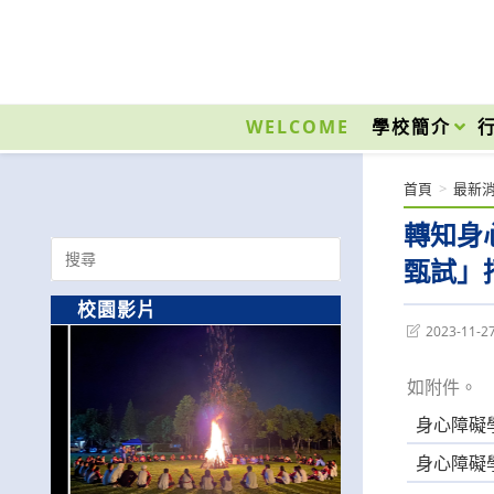
跳
轉
至
國立光復高級商工職業學校 National Kuangfu Commercial and Industrial Vocati
主
要
WELCOME
學校簡介
內
容
首頁
>
最新
轉知身
Search
甄試」
for:
校園影片
Post
2023-11-2
last
modified:
如附件。
身心障礙
身心障礙