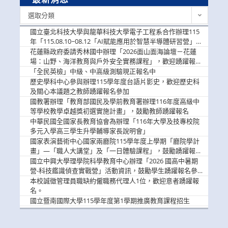
最
選取分類
新
消
國立臺北科技大學與龍華科技大學電子工程系合作辦理115
息
年「115.08.10~08.12「AI賦能應用於智慧半導體研習營」，
歡迎學生踴躍報名參加
花蓮縣政府委請秀林國中辦理「2026面山面海論壇－花蓮
場：山野、海洋教育與戶外安全實務課程」，歡迎踴躍報名
參加
「全民英檢」中級、中高級測驗現正報名中
歷史學科中心參與辦理115學年度台語片影史，歡迎歷史科
及關心本議題之教師踴躍報名參加
國教署辦理「教育部國民及學前教育署辦理116年度高級中
等學校教學卓越獎初選實施計畫」，鼓勵教師踴躍報名
中華民國全國家長教育協會為辦理「116年大學及技專校院
多元入學高三學生升學輔導家長說明會」
國家表演藝術中心國家兩廳院115學年度上學期「廳院學計
畫」—「職人大講堂」及「一日體驗課程」，鼓勵踴躍報名
參與。
國立中興大學理學院科學教育中心辦理「2026 國高中暑期
營-科技鑑識偵查實戰營」活動資訊，鼓勵學生踴躍報名參
加。
本校誠徵管理員職缺約僱職務代理人1位，歡迎意者踴躍報
名。
國立暨南國際大學115學年度第1學期推廣教育課程招生