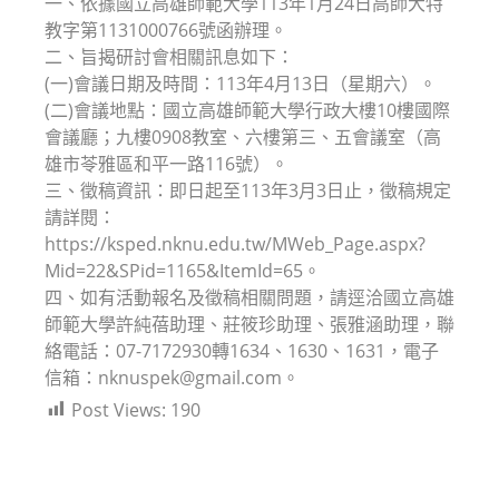
一、依據國立高雄師範大學113年1月24日高師大特
教字第1131000766號函辦理。
二、旨揭研討會相關訊息如下：
(一)會議日期及時間：113年4月13日（星期六）。
(二)會議地點：國立高雄師範大學行政大樓10樓國際
會議廳；九樓0908教室、六樓第三、五會議室（高
雄市苓雅區和平一路116號）。
三、徵稿資訊：即日起至113年3月3日止，徵稿規定
請詳閱：
https://ksped.nknu.edu.tw/MWeb_Page.aspx?
Mid=22&SPid=1165&ItemId=65。
四、如有活動報名及徵稿相關問題，請逕洽國立高雄
師範大學許純蓓助理、莊筱珍助理、張雅涵助理，聯
絡電話：07-7172930轉1634、1630、1631，電子
信箱：nknuspek@gmail.com。
Post Views:
190