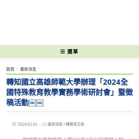
跳
轉
國立光復高級商工職業學校 National Kuangfu Commercial and Industrial
至
Vocational High School
主
要
內
容
選單
首頁
>
最新消息
>
轉知國立高雄師範大學辦理「2024全
國特殊教育教學實務學術研討會」暨徵
稿活動￼￼
Post
Post
2024-02-02
最新消息
/
輔導室公告
last
category:
modified: