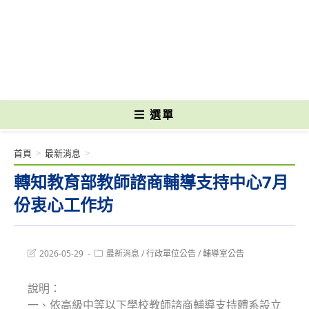
跳
轉
國立光復高級商工職業學校 National Kuangfu Commercial and Industrial
至
Vocational High School
主
要
內
容
選單
首頁
>
最新消息
>
轉知教育部教師諮商輔導支持中心7月
份衷心工作坊
Post
Post
2026-05-29
最新消息
/
行政單位公告
/
輔導室公告
last
category:
modified:
說明：
一、依高級中等以下學校教師諮商輔導支持體系設立