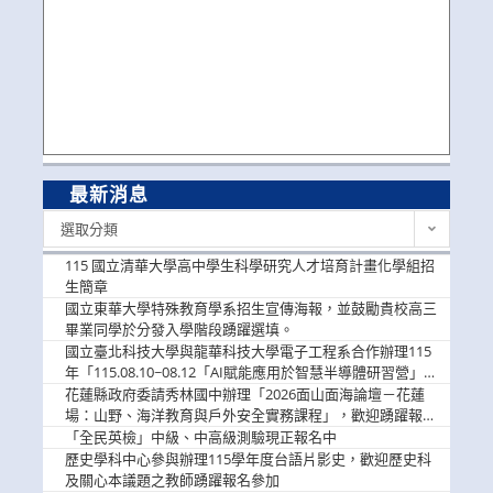
最新消息
最
選取分類
新
消
115 國立清華大學高中學生科學研究人才培育計畫化學組招
息
生簡章
國立東華大學特殊教育學系招生宣傳海報，並鼓勵貴校高三
畢業同學於分發入學階段踴躍選填。
國立臺北科技大學與龍華科技大學電子工程系合作辦理115
年「115.08.10~08.12「AI賦能應用於智慧半導體研習營」，
歡迎學生踴躍報名參加
花蓮縣政府委請秀林國中辦理「2026面山面海論壇－花蓮
場：山野、海洋教育與戶外安全實務課程」，歡迎踴躍報名
參加
「全民英檢」中級、中高級測驗現正報名中
歷史學科中心參與辦理115學年度台語片影史，歡迎歷史科
及關心本議題之教師踴躍報名參加