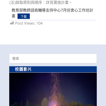
(五)錄取原則與順序：詳見實施計畫。
教育部教師諮商輔導支持中心7月份衷心工作坊計
畫
下載
Post Views:
104
Search
for:
校園影片