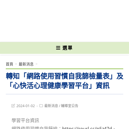
跳
轉
國立光復高級商工職業學校 National Kuangfu Commercial and Industrial
至
Vocational High School
主
要
內
容
選單
首頁
>
最新消息
>
轉知「網路使用習慣自我篩檢量表」及
「心快活心理健康學習平台」資訊
Post
Post
2024-01-02
最新消息
/
輔導室公告
last
category:
modified:
學習平台資訊
網路使用習慣自我篩檢：
https://reurl.cc/p5z47d
、