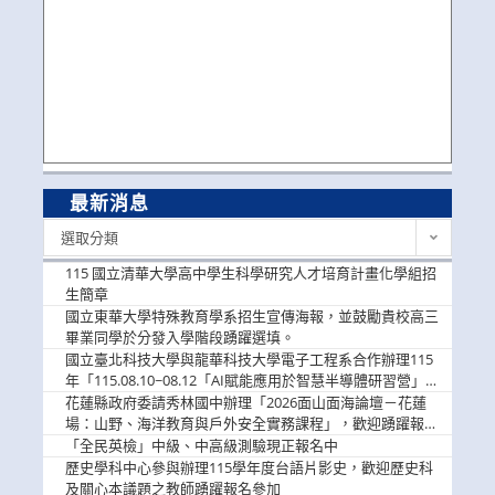
最新消息
最
選取分類
新
消
115 國立清華大學高中學生科學研究人才培育計畫化學組招
息
生簡章
國立東華大學特殊教育學系招生宣傳海報，並鼓勵貴校高三
畢業同學於分發入學階段踴躍選填。
國立臺北科技大學與龍華科技大學電子工程系合作辦理115
年「115.08.10~08.12「AI賦能應用於智慧半導體研習營」，
歡迎學生踴躍報名參加
花蓮縣政府委請秀林國中辦理「2026面山面海論壇－花蓮
場：山野、海洋教育與戶外安全實務課程」，歡迎踴躍報名
參加
「全民英檢」中級、中高級測驗現正報名中
歷史學科中心參與辦理115學年度台語片影史，歡迎歷史科
及關心本議題之教師踴躍報名參加