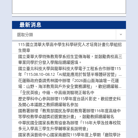
最新消息
最
選取分類
新
消
115 國立清華大學高中學生科學研究人才培育計畫化學組招
息
生簡章
國立東華大學特殊教育學系招生宣傳海報，並鼓勵貴校高三
畢業同學於分發入學階段踴躍選填。
國立臺北科技大學與龍華科技大學電子工程系合作辦理115
年「115.08.10~08.12「AI賦能應用於智慧半導體研習營」，
歡迎學生踴躍報名參加
花蓮縣政府委請秀林國中辦理「2026面山面海論壇－花蓮
場：山野、海洋教育與戶外安全實務課程」，歡迎踴躍報名
參加
「全民英檢」中級、中高級測驗現正報名中
歷史學科中心參與辦理115學年度台語片影史，歡迎歷史科
及關心本議題之教師踴躍報名參加
國教署辦理「教育部國民及學前教育署辦理116年度高級中
等學校教學卓越獎初選實施計畫」，鼓勵教師踴躍報名
中華民國全國家長教育協會為辦理「116年大學及技專校院
多元入學高三學生升學輔導家長說明會」
國家表演藝術中心國家兩廳院115學年度上學期「廳院學計