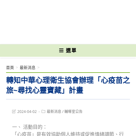
跳
轉
國立光復高級商工職業學校 National Kuangfu Commercial and Industrial
至
Vocational High School
主
要
內
容
選單
首頁
>
最新消息
>
轉知中華心理衛生協會辦理「心疫苗之
旅~尋找心靈寶藏」計畫
Post
Post
2024-04-02
最新消息
/
輔導室公告
last
category:
modified:
一、 活動目的：
「心疫苗」是有效協助個人維持或促進情緒調節、行