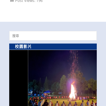
Post Views:
196
Search
for:
校園影片