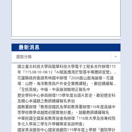
最新消息
最
選取分類
新
消
國立臺北科技大學與龍華科技大學電子工程系合作辦理115
息
年「115.08.10~08.12「AI賦能應用於智慧半導體研習營」，
歡迎學生踴躍報名參加
花蓮縣政府委請秀林國中辦理「2026面山面海論壇－花蓮
場：山野、海洋教育與戶外安全實務課程」，歡迎踴躍報名
參加
「全民英檢」中級、中高級測驗現正報名中
歷史學科中心參與辦理115學年度台語片影史，歡迎歷史科
及關心本議題之教師踴躍報名參加
國教署辦理「教育部國民及學前教育署辦理116年度高級中
等學校教學卓越獎初選實施計畫」，鼓勵教師踴躍報名
中華民國全國家長教育協會為辦理「116年大學及技專校院
多元入學高三學生升學輔導家長說明會」
國家表演藝術中心國家兩廳院115學年度上學期「廳院學計