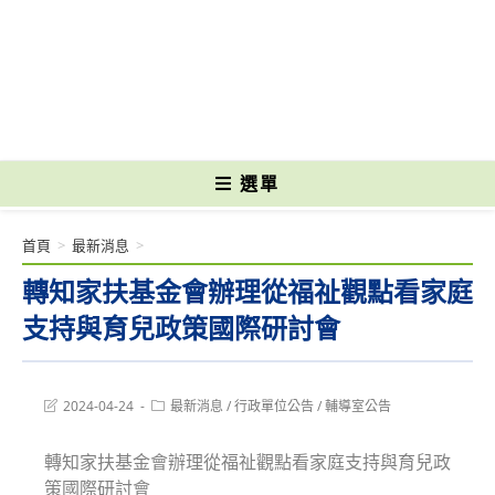
跳
轉
國立光復高級商工職業學校 National Kuangfu Commercial and Industrial
至
Vocational High School
主
要
內
容
選單
首頁
>
最新消息
>
轉知家扶基金會辦理從福祉觀點看家庭
支持與育兒政策國際研討會
Post
Post
2024-04-24
最新消息
/
行政單位公告
/
輔導室公告
last
category:
modified:
轉知家扶基金會辦理從福祉觀點看家庭支持與育兒政
策國際研討會