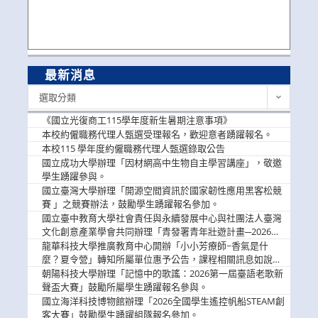
最新消息
最
選取分類
新
消
《國立光復商工115學年度新生暑期注意事項》
息
本校約僱職務代理人甄選受理報名，歡迎意者踴躍報名。
本校115 學年度約僱職務代理人甄選錄取公告
國立成功大學辦理「因材網高中生物自主學習講座」，敬邀
學生踴躍參與。
國立臺灣大學辦理「開源空間資訊於國家韌性應用黑客松競
賽 」之競賽辦法，鼓勵學生踴躍報名參加。
國立臺中教育大學社會責任與永續發展中心與社團法人臺灣
文化創意產業學會共同辦理「青發署青年壯遊計畫─2026臺
中舊城都市建築文化體驗」活動，敬邀學生踴躍報名參加，
龍華科技大學推廣教育中心開辦「小小芳療師~香氣是什
公告周知。
麼？夏令營」轉知所屬單位惠予公告，課程相關訊息如說
明。
朝陽科技大學辦理「記憶中的歌謠：2026第一屆臺語老歌新
聲盃大賽」鼓勵所屬學生踴躍報名參與。
國立海洋科技博物館辦理「2026全國學生遙控帆船STEAM創
客大賽」鼓勵學生踴躍組隊報名參加。