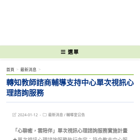
跳
轉
國立光復高級商工職業學校 National Kuangfu Commercial and Industrial
至
Vocational High School
主
要
內
容
選單
首頁
>
最新消息
>
轉知教師諮商輔導支持中心單次視訊心
理諮詢服務
Post
Post
2024-01-12
最新消息
/
輔導室公告
last
category:
modified:
「心聊癒，雲陪伴」單次視訊心理諮詢服務實施計畫
★單次視訊心理諮詢服務執行內容：符合教支中心服