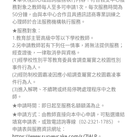
務對象之教師每人至多可申請1次，每次服務時間為
50分鐘，由與本中心合作且具通訊諮商專業訓練之
心理師於合法服務機構執行服務。
★服務對象：
1.教育部主管高級中等以下學校教師。
2.另申請教師若有下列任一情事，將無法提供服務；
經查證後，一律取消參與資格。
(1)經學校性別平等教育委員會調查屬實之校園性別
事件行為人。
(2)經防制校園霸凌因應小組調查屬實之校園霸凌事
件行為人。
(3)進入解聘、不續聘或終局停聘處理程序中之教
師。
★申請時間：即日起至服務名額額滿為止。
★申請方式：由教師直接向本中心申請，可點選連結
填寫申請表，或致電諮詢專線（02-2321-1785）。
申請表與服務資訊網址：
https://www.surveycake.com/s/7lALP
。