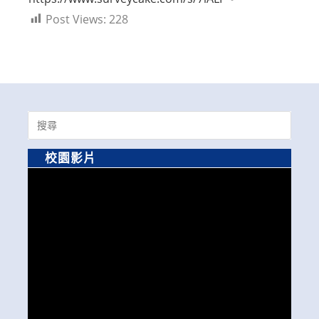
Post Views:
228
Search
for:
校園影片