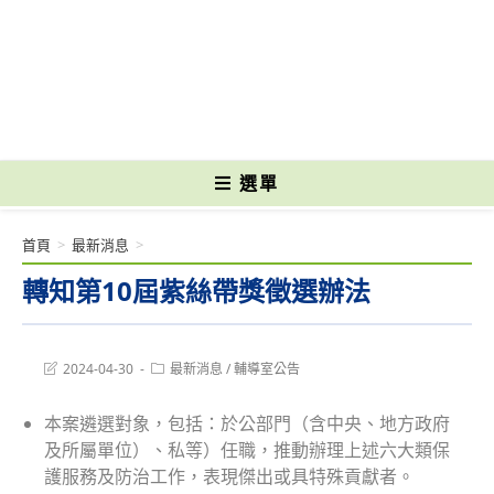
跳
轉
國立光復高級商工職業學校 National Kuangfu Commercial and Industrial
至
Vocational High School
主
要
內
容
選單
首頁
>
最新消息
>
轉知第10屆紫絲帶獎徵選辦法
Post
Post
2024-04-30
最新消息
/
輔導室公告
last
category:
modified:
本案遴選對象，包括：於公部門（含中央、地方政府
及所屬單位）、私等）任職，推動辦理上述六大類保
護服務及防治工作，表現傑出或具特殊貢獻者。