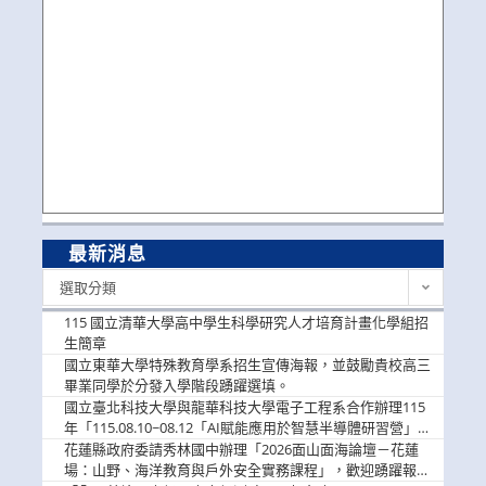
最新消息
最
選取分類
新
消
115 國立清華大學高中學生科學研究人才培育計畫化學組招
息
生簡章
國立東華大學特殊教育學系招生宣傳海報，並鼓勵貴校高三
畢業同學於分發入學階段踴躍選填。
國立臺北科技大學與龍華科技大學電子工程系合作辦理115
年「115.08.10~08.12「AI賦能應用於智慧半導體研習營」，
歡迎學生踴躍報名參加
花蓮縣政府委請秀林國中辦理「2026面山面海論壇－花蓮
場：山野、海洋教育與戶外安全實務課程」，歡迎踴躍報名