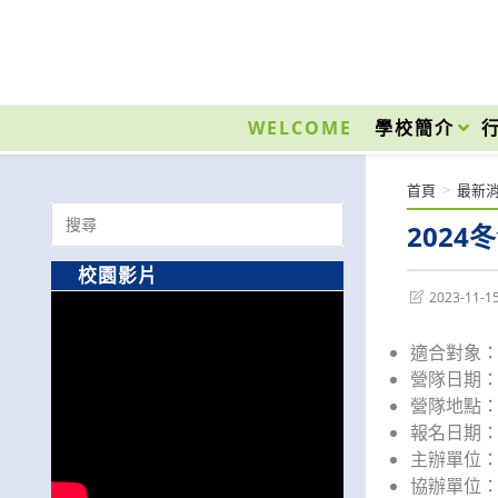
跳
轉
至
國立光復高級商工職業學校 National Kuangfu Commercial and Industrial Vocati
主
要
WELCOME
學校簡介
內
容
首頁
>
最新
Search
2024
for:
校園影片
Post
2023-11-1
last
modified:
適合對象
營隊日期：20
營隊地點：
報名日期
主辦單位
協辦單位