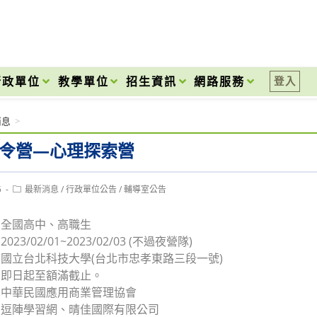
onal High School
行政單位
教學單位
招生資訊
網路服務
登入
消息
>
冬令營 —心理探索營
Post
5
最新消息
/
行政單位公告
/
輔導室公告
category:
：全國高中、高職生
23/02/01~2023/02/03 (不過夜營隊)
國立台北科技大學(台北市忠孝東路三段一號)
：即日起至額滿截止。
：中華民國應用商業管理協會
：逗陣學習網、晴佳國際有限公司