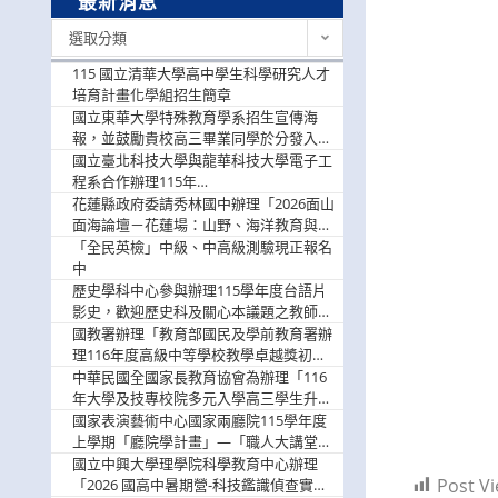
最新消息
最
選取分類
新
消
115 國立清華大學高中學生科學研究人才
息
培育計畫化學組招生簡章
國立東華大學特殊教育學系招生宣傳海
報，並鼓勵貴校高三畢業同學於分發入學
階段踴躍選填。
國立臺北科技大學與龍華科技大學電子工
程系合作辦理115年
「115.08.10~08.12「AI賦能應用於智慧半
花蓮縣政府委請秀林國中辦理「2026面山
導體研習營」，歡迎學生踴躍報名參加
面海論壇－花蓮場：山野、海洋教育與戶
外安全實務課程」，歡迎踴躍報名參加
「全民英檢」中級、中高級測驗現正報名
中
歷史學科中心參與辦理115學年度台語片
影史，歡迎歷史科及關心本議題之教師踴
躍報名參加
國教署辦理「教育部國民及學前教育署辦
理116年度高級中等學校教學卓越獎初選
實施計畫」，鼓勵教師踴躍報名
中華民國全國家長教育協會為辦理「116
年大學及技專校院多元入學高三學生升學
輔導家長說明會」
國家表演藝術中心國家兩廳院115學年度
上學期「廳院學計畫」—「職人大講堂」
及「一日體驗課程」，鼓勵踴躍報名參
國立中興大學理學院科學教育中心辦理
與。
Post Vi
「2026 國高中暑期營-科技鑑識偵查實戰