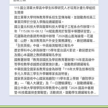
新
消
115 國立清華大學高中學生科學研究人才培育計畫化學組招
息
生簡章
國立東華大學特殊教育學系招生宣傳海報，並鼓勵貴校高三
畢業同學於分發入學階段踴躍選填。
國立臺北科技大學與龍華科技大學電子工程系合作辦理115
年「115.08.10~08.12「AI賦能應用於智慧半導體研習營」，
歡迎學生踴躍報名參加
花蓮縣政府委請秀林國中辦理「2026面山面海論壇－花蓮
場：山野、海洋教育與戶外安全實務課程」，歡迎踴躍報名
參加
「全民英檢」中級、中高級測驗現正報名中
歷史學科中心參與辦理115學年度台語片影史，歡迎歷史科
及關心本議題之教師踴躍報名參加
國教署辦理「教育部國民及學前教育署辦理116年度高級中
等學校教學卓越獎初選實施計畫」，鼓勵教師踴躍報名
中華民國全國家長教育協會為辦理「116年大學及技專校院
多元入學高三學生升學輔導家長說明會」
國家表演藝術中心國家兩廳院115學年度上學期「廳院學計
畫」—「職人大講堂」及「一日體驗課程」，鼓勵踴躍報名
參與。
國立中興大學理學院科學教育中心辦理「2026 國高中暑期
營-科技鑑識偵查實戰營」活動資訊，鼓勵學生踴躍報名參
加。