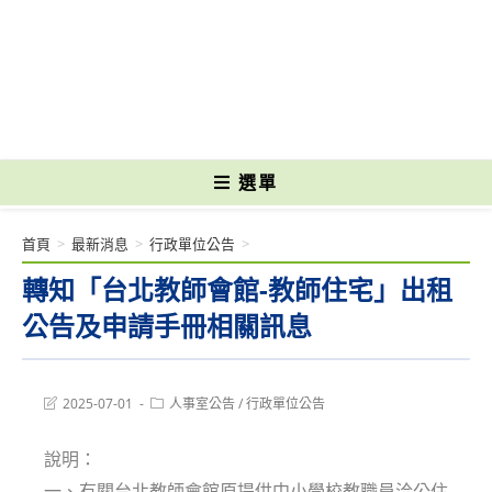
跳
轉
國立光復高級商工職業學校 National Kuangfu Commercial and Industrial
至
Vocational High School
主
要
內
容
選單
首頁
>
最新消息
>
行政單位公告
>
轉知「台北教師會館-教師住宅」出租
公告及申請手冊相關訊息
Post
Post
2025-07-01
人事室公告
/
行政單位公告
last
category:
modified:
說明：
一、有關台北教師會館原提供中小學校教職員洽公住