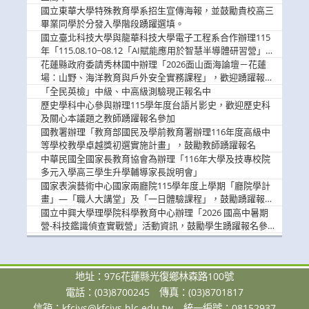
國立東華大學特殊教育學系招生宣傳海報，並鼓勵貴校高三
畢業同學於分發入學階段踴躍選填。
國立臺北科技大學與龍華科技大學電子工程系合作辦理115
年「115.08.10~08.12「AI賦能應用於智慧半導體研習營」，
歡迎學生踴躍報名參加
花蓮縣政府委請秀林國中辦理「2026面山面海論壇－花蓮
場：山野、海洋教育與戶外安全實務課程」，歡迎踴躍報名
參加
「全民英檢」中級、中高級測驗現正報名中
歷史學科中心參與辦理115學年度台語片影史，歡迎歷史科
及關心本議題之教師踴躍報名參加
國教署辦理「教育部國民及學前教育署辦理116年度高級中
等學校教學卓越獎初選實施計畫」，鼓勵教師踴躍報名
中華民國全國家長教育協會為辦理「116年大學及技專校院
多元入學高三學生升學輔導家長說明會」
國家表演藝術中心國家兩廳院115學年度上學期「廳院學計
畫」—「職人大講堂」及「一日體驗課程」，鼓勵踴躍報名
參與。
國立中興大學理學院科學教育中心辦理「2026 國高中暑期
營-科技鑑識偵查實戰營」活動資訊，鼓勵學生踴躍報名參
加。
地址：976花蓮縣光復鄉林森路100號
電話：(03)8700245
傳真：(03)8701817
信箱：
kfcivs@kfcivs.hlc.edu.tw
統一編號：08152937