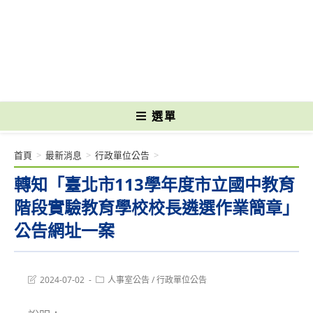
跳
轉
國立光復高級商工職業學校 National Kuangfu Commercial and Industrial
至
Vocational High School
主
要
內
容
選單
首頁
>
最新消息
>
行政單位公告
>
轉知「臺北市113學年度市立國中教育
階段實驗教育學校校長遴選作業簡章」
公告網址一案
Post
Post
2024-07-02
人事室公告
/
行政單位公告
last
category:
modified: