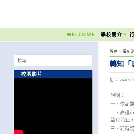
跳
轉
至
國立光復高級商工職業學校 National Kuangfu Commercial and Industrial Vocati
主
要
WELCOME
學校簡介
內
容
首頁
>
最新
Search
轉知「
for:
校園影片
Post
2024-07-0
last
modified:
說明：
一、依高雄
二、高雄市
至12時止，
三、若有疑