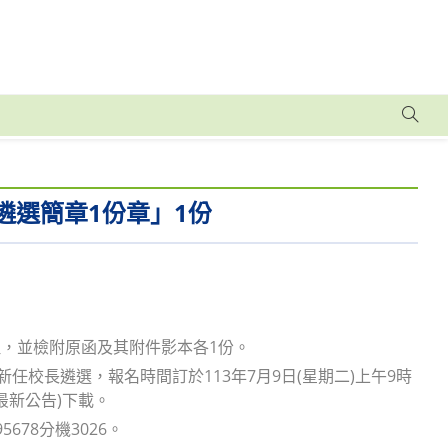
遴選簡章1份章」1份
辦理，並檢附原函及其附件影本各1份。
任校長遴選，報名時間訂於113年7月9日(星期二)上午9時
w/最新公告)下載。
78分機3026。