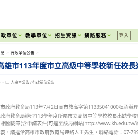
onal High School
行政單位
教學單位
招生資訊
網路服務
登入
消息
>
行政單位公告
>
高雄市113年度市立高級中等學校新任校長
Post
9
人事室公告
/
行政單位公告
category:
市政府教育局113年7月2日高市教高字第11335041000號函
政府教育局辦理113學年度所屬市立高級中等學校校長出缺學校新
相關簡章(含申請表件)可逕至該局網站(http://www.kh.edu.t
義，請逕洽高雄市政府教育局連絡人王先生，聯絡電話：07-79956