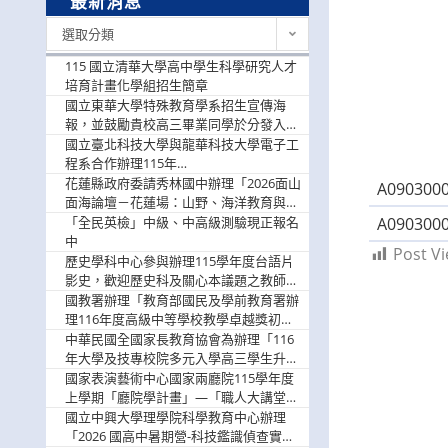
最新消息
最
選取分類
新
消
115 國立清華大學高中學生科學研究人才
息
培育計畫化學組招生簡章
國立東華大學特殊教育學系招生宣傳海
報，並鼓勵貴校高三畢業同學於分發入學
階段踴躍選填。
國立臺北科技大學與龍華科技大學電子工
程系合作辦理115年
「115.08.10~08.12「AI賦能應用於智慧半
花蓮縣政府委請秀林國中辦理「2026面山
A0903000
導體研習營」，歡迎學生踴躍報名參加
面海論壇－花蓮場：山野、海洋教育與戶
外安全實務課程」，歡迎踴躍報名參加
「全民英檢」中級、中高級測驗現正報名
A0903000
中
Post Vi
歷史學科中心參與辦理115學年度台語片
影史，歡迎歷史科及關心本議題之教師踴
躍報名參加
國教署辦理「教育部國民及學前教育署辦
理116年度高級中等學校教學卓越獎初選
實施計畫」，鼓勵教師踴躍報名
中華民國全國家長教育協會為辦理「116
年大學及技專校院多元入學高三學生升學
輔導家長說明會」
國家表演藝術中心國家兩廳院115學年度
上學期「廳院學計畫」—「職人大講堂」
及「一日體驗課程」，鼓勵踴躍報名參
國立中興大學理學院科學教育中心辦理
與。
「2026 國高中暑期營-科技鑑識偵查實戰