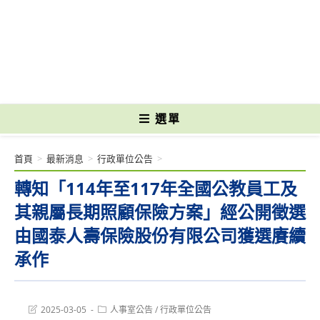
跳
轉
國立光復高級商工職業學校 National Kuangfu Commercial and Industrial
至
Vocational High School
主
要
內
容
選單
首頁
>
最新消息
>
行政單位公告
>
轉知「114年至117年全國公教員工及
其親屬長期照顧保險方案」經公開徵選
由國泰人壽保險股份有限公司獲選賡續
承作
Post
Post
2025-03-05
人事室公告
/
行政單位公告
last
category: