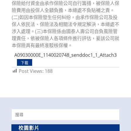
保險給付資金由承作保險公司自行籌措，被保險人保
險費用由投保人全額負擔，本總處不負貼補之責。
(二)如因本保險發生任何糾紛，由承作保險公司及投
保人依民法、保險法及相關法令規定解決，本總處不
涉入處理。(三)本保險係由國泰人壽公司自負風險管
理責任，依被保險人各項條件進行評估，爰該公司就
本保險具有最終准駁核保權。
A09030000E_1140020748_senddoc1_1_Attach3
下載
Post Views:
188
Search
for:
校園影片