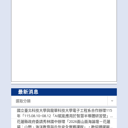
最新消息
最
選取分類
新
消
國立臺北科技大學與龍華科技大學電子工程系合作辦理115
息
年「115.08.10~08.12「AI賦能應用於智慧半導體研習營」，
歡迎學生踴躍報名參加
花蓮縣政府委請秀林國中辦理「2026面山面海論壇－花蓮
場：山野、海洋教育與戶外安全實務課程」，歡迎踴躍報名