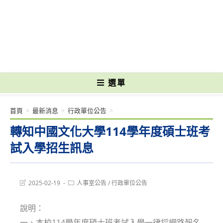
跳
轉
國立光復高級商工職業學校 National Kuangfu Commercial and Industrial
至
Vocational High School
主
要
內
容
選單
首頁
>
最新消息
>
行政單位公告
>
轉知中國文化大學114學年度碩士班考
試入學招生訊息
Post
Post
2025-02-19
人事室公告
/
行政單位公告
last
category:
modified:
說明：
一、本校114學年度碩士班考試入學一律採網路報名