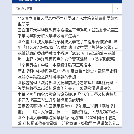
最
選取分類
新
消
115 國立清華大學高中學生科學研究人才培育計畫化學組招
息
生簡章
國立東華大學特殊教育學系招生宣傳海報，並鼓勵貴校高三
畢業同學於分發入學階段踴躍選填。
國立臺北科技大學與龍華科技大學電子工程系合作辦理115
年「115.08.10~08.12「AI賦能應用於智慧半導體研習營」，
歡迎學生踴躍報名參加
花蓮縣政府委請秀林國中辦理「2026面山面海論壇－花蓮
場：山野、海洋教育與戶外安全實務課程」，歡迎踴躍報名
參加
「全民英檢」中級、中高級測驗現正報名中
歷史學科中心參與辦理115學年度台語片影史，歡迎歷史科
及關心本議題之教師踴躍報名參加
國教署辦理「教育部國民及學前教育署辦理116年度高級中
等學校教學卓越獎初選實施計畫」，鼓勵教師踴躍報名
中華民國全國家長教育協會為辦理「116年大學及技專校院
多元入學高三學生升學輔導家長說明會」
國家表演藝術中心國家兩廳院115學年度上學期「廳院學計
畫」—「職人大講堂」及「一日體驗課程」，鼓勵踴躍報名
參與。
國立中興大學理學院科學教育中心辦理「2026 國高中暑期
營-科技鑑識偵查實戰營」活動資訊，鼓勵學生踴躍報名參
加。