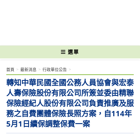
跳
轉
國立光復高級商工職業學校 National Kuangfu Commercial and Industrial
至
Vocational High School
主
要
內
容
選單
首頁
>
最新消息
>
行政單位公告
>
轉知中華民國全國公務人員協會與宏泰
人壽保險股份有限公司所簽並委由精聯
保險經紀人股份有限公司負責推廣及服
務之自費團體保險長照方案，自114年
5月1日續保調整保費一案