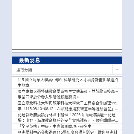
最新消息
最
選取分類
新
消
115 國立清華大學高中學生科學研究人才培育計畫化學組招
息
生簡章
國立東華大學特殊教育學系招生宣傳海報，並鼓勵貴校高三
畢業同學於分發入學階段踴躍選填。
國立臺北科技大學與龍華科技大學電子工程系合作辦理115
年「115.08.10~08.12「AI賦能應用於智慧半導體研習營」，
歡迎學生踴躍報名參加
花蓮縣政府委請秀林國中辦理「2026面山面海論壇－花蓮
場：山野、海洋教育與戶外安全實務課程」，歡迎踴躍報名
參加
「全民英檢」中級、中高級測驗現正報名中
歷史學科中心參與辦理115學年度台語片影史，歡迎歷史科