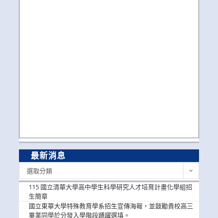
最新消息
最
選取分類
新
消
115 國立清華大學高中學生科學研究人才培育計畫化學組招
息
生簡章
國立東華大學特殊教育學系招生宣傳海報，並鼓勵貴校高三
畢業同學於分發入學階段踴躍選填。