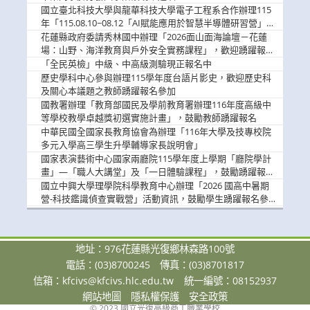
國立臺北科技大學與龍華科技大學電子工程系合作辦理115
年「115.08.10~08.12「AI賦能應用於智慧半導體研習營」，
歡迎學生踴躍報名參加
花蓮縣政府委請秀林國中辦理「2026面山面海論壇－花蓮
場：山野、海洋教育與戶外安全實務課程」，歡迎踴躍報名
參加
「全民英檢」中級、中高級測驗現正報名中
歷史學科中心參與辦理115學年度台語片影史，歡迎歷史科
及關心本議題之教師踴躍報名參加
國教署辦理「教育部國民及學前教育署辦理116年度高級中
等學校教學卓越獎初選實施計畫」，鼓勵教師踴躍報名
中華民國全國家長教育協會為辦理「116年大學及技專校院
多元入學高三學生升學輔導家長說明會」
國家表演藝術中心國家兩廳院115學年度上學期「廳院學計
畫」—「職人大講堂」及「一日體驗課程」，鼓勵踴躍報名
參與。
國立中興大學理學院科學教育中心辦理「2026 國高中暑期
營-科技鑑識偵查實戰營」活動資訊，鼓勵學生踴躍報名參
加。
地址：976花蓮縣光復鄉林森路100號
電話：(03)8700245
傳真：(03)8701817
信箱：
kfcivs@kfcivs.hlc.edu.tw
統一編號：08152937
網站地圖
隱私權保護
安全政策
© 2023 國立光復高級商工職業學校