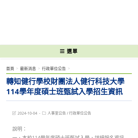
跳
轉
國立光復高級商工職業學校 National Kuangfu Commercial and Industrial
至
Vocational High School
主
要
內
容
選單
首頁
>
最新消息
>
行政單位公告
>
轉知健行學校財團法人健行科技大學
114學年度碩士班甄試入學招生資訊
Post
Post
2024-10-04
人事室公告
/
行政單位公告
last
category:
modified:
說明：
一、本校114學年度碩士班甄試入學，詳細報名資訊