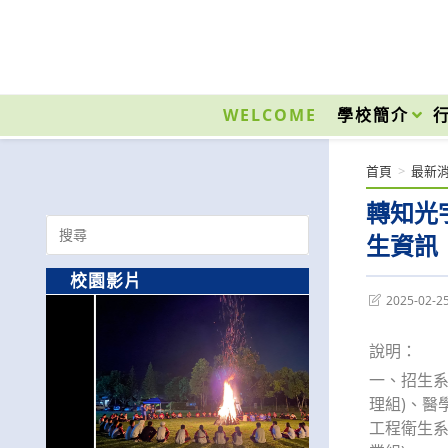
跳
轉
至
國立光復高級商工職業學校 National Kuangfu Commercial and Industrial Vocati
主
要
WELCOME
學校簡介
內
容
首頁
>
最新
轉知光
Search
生資訊
for:
校園影片
Post
2025-02-2
last
modified:
說明：
一、招生系
理組)、醫
工程衛生系