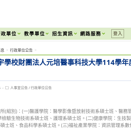
onal High School
行政單位
教學單位
招生資訊
網路服務
登入
消息
>
行政單位公告
>
宇學校財團法人元培醫事科技大學114學年
Post
5
人事室公告
/
行政單位公告
category:
所(組別)：(一)醫護學院：醫學影像暨放射技術系碩士班、醫
學檢驗生物技術系碩士班、護理系碩士班。(二)健康學院：生技
碩士班、食品科學系碩士班。(三)福祉產業學院：資訊管理系數