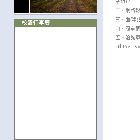
業組)。
二、網路報名
三、面(筆)
校園行事曆
四、簡章網址 ht
五、洽詢單位
Post Vi