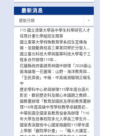
最新消息
最
選取分類
新
消
115 國立清華大學高中學生科學研究人才
息
培育計畫化學組招生簡章
國立東華大學特殊教育學系招生宣傳海
報，並鼓勵貴校高三畢業同學於分發入學
階段踴躍選填。
國立臺北科技大學與龍華科技大學電子工
程系合作辦理115年
「115.08.10~08.12「AI賦能應用於智慧半
花蓮縣政府委請秀林國中辦理「2026面山
導體研習營」，歡迎學生踴躍報名參加
面海論壇－花蓮場：山野、海洋教育與戶
外安全實務課程」，歡迎踴躍報名參加
「全民英檢」中級、中高級測驗現正報名
中
歷史學科中心參與辦理115學年度台語片
影史，歡迎歷史科及關心本議題之教師踴
躍報名參加
國教署辦理「教育部國民及學前教育署辦
理116年度高級中等學校教學卓越獎初選
實施計畫」，鼓勵教師踴躍報名
中華民國全國家長教育協會為辦理「116
年大學及技專校院多元入學高三學生升學
輔導家長說明會」
國家表演藝術中心國家兩廳院115學年度
上學期「廳院學計畫」—「職人大講堂」