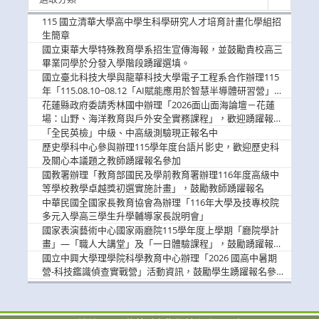
新
消
115 國立清華大學高中學生科學研究人才培育計畫化學組招
息
生簡章
國立東華大學特殊教育學系招生宣傳海報，並鼓勵貴校高三
畢業同學於分發入學階段踴躍選填。
國立臺北科技大學與龍華科技大學電子工程系合作辦理115
年「115.08.10~08.12「AI賦能應用於智慧半導體研習營」，
歡迎學生踴躍報名參加
花蓮縣政府委請秀林國中辦理「2026面山面海論壇－花蓮
場：山野、海洋教育與戶外安全實務課程」，歡迎踴躍報名
參加
「全民英檢」中級、中高級測驗現正報名中
歷史學科中心參與辦理115學年度台語片影史，歡迎歷史科
及關心本議題之教師踴躍報名參加
國教署辦理「教育部國民及學前教育署辦理116年度高級中
等學校教學卓越獎初選實施計畫」，鼓勵教師踴躍報名
中華民國全國家長教育協會為辦理「116年大學及技專校院
多元入學高三學生升學輔導家長說明會」
國家表演藝術中心國家兩廳院115學年度上學期「廳院學計
畫」—「職人大講堂」及「一日體驗課程」，鼓勵踴躍報名
參與。
國立中興大學理學院科學教育中心辦理「2026 國高中暑期
營-科技鑑識偵查實戰營」活動資訊，鼓勵學生踴躍報名參
加。