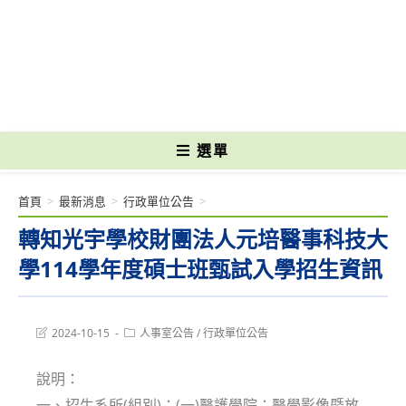
跳
轉
國立光復高級商工職業學校 National Kuangfu Commercial and Industrial
至
Vocational High School
主
要
內
容
選單
首頁
>
最新消息
>
行政單位公告
>
轉知光宇學校財團法人元培醫事科技大
學114學年度碩士班甄試入學招生資訊
Post
Post
2024-10-15
人事室公告
/
行政單位公告
last
category:
modified:
說明：
一、招生系所(組別)：(一)醫護學院：醫學影像暨放